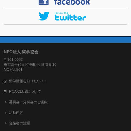
NPO法人 留学協会
〒101-0052
東京都千代田区神田小川町3-6-10
MOビル201
留学情報を知りたい！！
RCA CLUBについて
委員会・分科会のご案内
活動内容
合格者の活躍