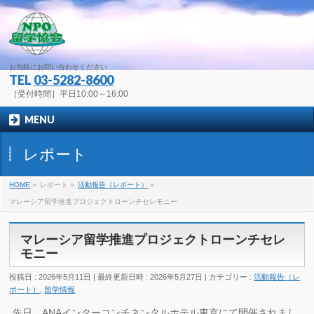
お気軽にお問い合わせください
TEL
03-5282-8600
［受付時間］平日10:00～16:00
MENU
レポート
HOME
»
レポート
»
活動報告（レポート）
»
マレーシア留学推進プロジェクトローンチセレモニー
マレーシア留学推進プロジェクトローンチセレ
モニー
投稿日 : 2026年5月11日
最終更新日時 : 2026年5月27日
カテゴリー :
活動報告（レ
ポート）
,
留学情報
先日、ANAインターコンチネンタルホテル東京にて開催されまし