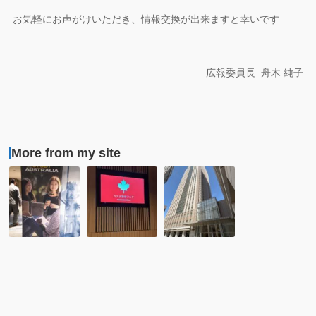
お気軽にお声がけいただき、情報交換が出来ますと幸いです
広報委員長 舟木 純子
More from my site
オ
カ
ト
ー
ナ
ビ
ス
ダ
タ
ト
大
テ!
ラ
使
留
リ
館
学
ア
後
JAPAN
大
援
留
使
留
学
館
学
成