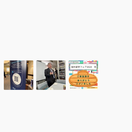
教
育
機
関
と
の
交
流
会」
ICEF
賀
御
Japan‐
詞
礼
Korea
交
NPO
Roadshow
歓
留
会
学
を
協
行
会：
い
留
ま
学
し
フ
た
ェ
ア