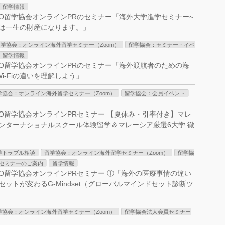
留学情報
］NPO留学協会オンラインPRのセミナー「海外大学進学セミナー~
は一生の財産になります。」
留学協会：オンライン海外留学セミナー（Zoom）
留学協会：セミナー・イベ
留学情報
0］NPO留学協会オンラインPRのセミナー「海外渡航者のための海
i-Fiの違いを理解しよう」
学協会：オンライン海外留学セミナー（Zoom）
留学協会：会員イベント
］NPO留学協会オンラインPRセミナー 【夏休み・引率付き】マレ
ンターナショナルスクール体験留学＆マレーシア厳選6大学 徹
学トラブル相談
留学協会：オンライン海外留学セミナー（Zoom）
留学協
セミナーのご案内
留学情報
］NPO留学協会オンラインPRセミナー ①「海外の医療事情の違い
ットが変わるG-Mindset（グローバルマインドセット診断ツ
学協会：オンライン海外留学セミナー（Zoom）
留学協会法人会員セミナー