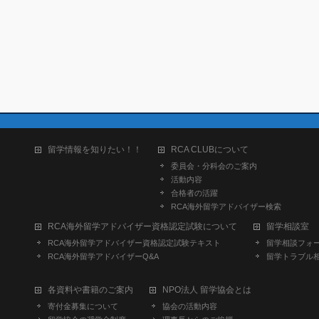
留学情報を知りたい！！
RCA CLUBについて
委員会・分科会のご案内
活動内容
合格者の活躍
RCA海外留学アドバイザー検索
RCA海外留学アドバイザー資格認定試験について
留学相談室
RCA海外留学アドバイザー資格認定試験テキスト
留学相談フォ
RCA海外留学アドバイザーQ&A
留学トラブル
各資料や書籍のご案内
NPO法人 留学協会とは
寄付金募集について
協会の活動内容