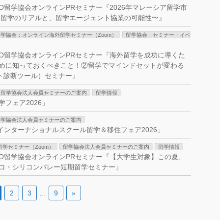
］NPO留学協会オンラインPRセミナー『2026年マレーシア留学市
ア留学のリアルと、留学エージェント協業の可能性〜』
留学協会：オンライン海外留学セミナー（Zoom）
留学協会：セミナー・イベ
0］NPO留学協会オンラインPRセミナー『海外留学を成功に導くた
めに知っておくべきこと！②留学でマインドセットが変わる
セット診断ツール）セミナー』
留学協会法人会員セミナーのご案内
留学情報
学フェア2026」
留学協会法人会員セミナーのご案内
シアインターナショナルスクール留学＆移住フェア2026」
学セミナー（Zoom）
留学協会法人会員セミナーのご案内
留学情報
0］NPO留学協会オンラインPRセミナー『【大学生対象】この夏、
コ・シリコンバレー短期留学セミナー』
2
3
…
9
»