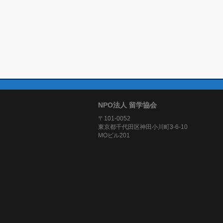
NPO法人 留学協会
〒101-0052
東京都千代田区神田小川町3-6-10
MOビル201