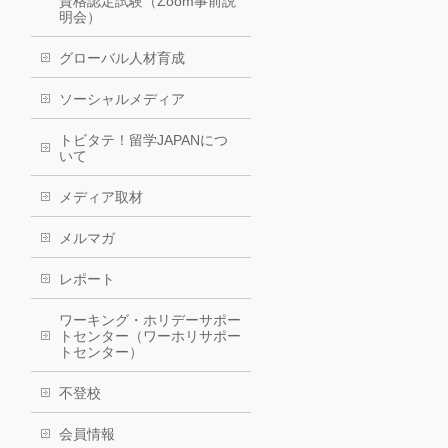
資格認定試験（Zoom事前説
明会）
グローバル人材育成
ソーシャルメディア
トビタテ！留学JAPANにつ
いて
メディア取材
メルマガ
レポート
ワーキング・ホリデーサポー
トセンター（ワーホリサポー
トセンター）
不登校
会員情報