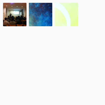
レ
2
NPO
ポ
月：
留
ー
第
学
ト：
19
協
留
回
会
学
RCA
「ワ
協
海
ー
会・
外
キ
Ｒ
留
ン
Ｃ
学
グ・
Ａ
ア
ホ
Ｃ
ド
リ
Ｌ
バ
デ
Ｕ
イ
ー
Ｂ
ザ
に
交
ー
つ
流
の
い
会
試
て」
が
験
セ
開
(5/26)
ミ
催
の
ナ