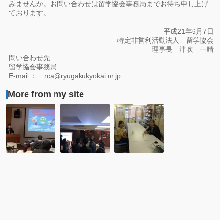
みませんか。お問い合わせは留学協会事務局までお待ち申し上げ
ております。
平成21年6月7日
特定非営利活動法人 留学協会
理事長 津吹 一晴
問い合わせ先
留学協会事務局
E-mail ： rca@ryugakukyokai.or.jp
More from my site
レ
レ
レ
ポ
ポ
ポ
ー
ー
ー
ト：
ト：
ト：
山
11
外
梨
月
国
県
28
人
国
日
奨
際
フ
学
交
ィ
生
流
リ
の