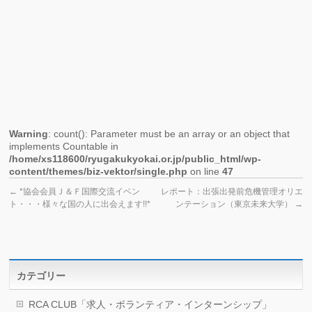
さ
事
ー
れ
前
ま
説
し
明
た
会
Warning
: count(): Parameter must be an array or an object that
implements Countable in
/home/xs118600/ryugakukyokai.or.jp/public_html/wp-
content/themes/biz-vektor/single.php
on line
47
←
*協会会員Ｊ＆Ｆ国際交流イベン
レポート：出張出発前危機管理オリエ
ト・・・様々な国の人に出会えます!!*
ンテーション（東京未来大学）
→
カテゴリー
RCA CLUB「求人・ボランティア・インターンシップ」