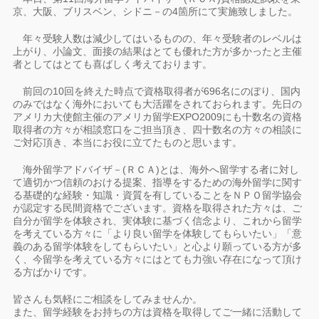
京、大阪、ブリスベン、シドニ－の4箇所にて実施致しました。
年々受験人数は減少してはいるものの、年々受験者のレベルは
上がり、小論文、面接の結果はとても優れた方が多かったと主催
者としてはとても喜ばしく考えております。
前回の10回を終えた時点で資格取得者が696名にのぼり、国内
のみではなく海外においても大活躍をされておられます。先日の
アメリカ大使館主催のアメリカ留学EXPO2009にも十数名の資格
取得者の方々が相談窓口をご担当頂き、四十数名の方々の相談に
ご対応頂き、本当にお役に立てたものと思います。
海外留学アドバイザ－(ＲＣＡ)とは、海外へ留学する者に対し
て適切かつ信頼のおける提案、指導をするための海外留学に関す
る基礎的な経験・知識・資質を有していることをＮＰＯ留学協会
が認定する民間資格でございます。資格を取得された方々は、ご
自分が留学を体験され、実体験に基づく信念より、これから留学
を考えている方々に「より良い留学を体験してもらいたい」「意
義のある留学体験をしてもらいたい」と心より願っている方が多
く、今留学を考えている方々にはとても力強い存在になって頂け
る方ばかりです。
皆さんも気軽にご相談をしてみませんか。
また、留学経験をお持ちの方は資格を取得してご一緒に活動して