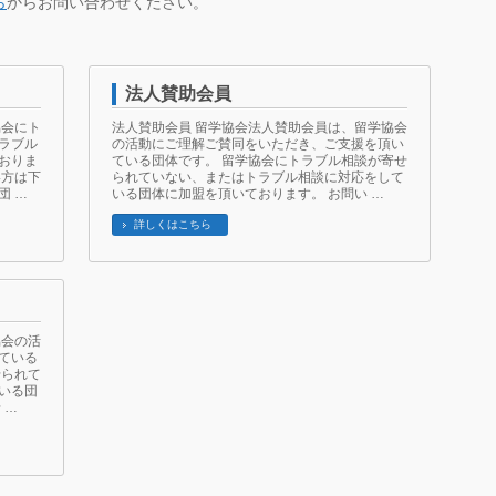
ら
からお問い合わせください。
法人賛助会員
協会にト
法人賛助会員 留学協会法人賛助会員は、留学協会
ラブル
の活動にご理解ご賛同をいただき、ご支援を頂い
おりま
ている団体です。 留学協会にトラブル相談が寄せ
い方は下
られていない、またはトラブル相談に対応をして
団 …
いる団体に加盟を頂いております。 お問い …
詳しくはこちら
協会の活
ている
せられて
いる団
 …