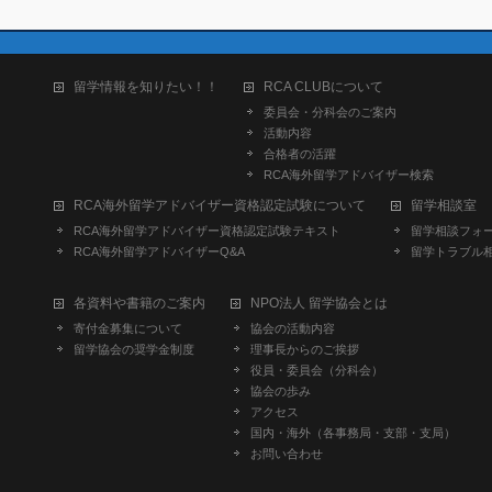
留学情報を知りたい！！
RCA CLUBについて
委員会・分科会のご案内
活動内容
合格者の活躍
RCA海外留学アドバイザー検索
RCA海外留学アドバイザー資格認定試験について
留学相談室
RCA海外留学アドバイザー資格認定試験テキスト
留学相談フォ
RCA海外留学アドバイザーQ&A
留学トラブル
各資料や書籍のご案内
NPO法人 留学協会とは
寄付金募集について
協会の活動内容
留学協会の奨学金制度
理事長からのご挨拶
役員・委員会（分科会）
協会の歩み
アクセス
国内・海外（各事務局・支部・支局）
お問い合わせ