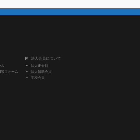
法人会員について
ーム
法人正会員
相談フォーム
法人賛助会員
学校会員