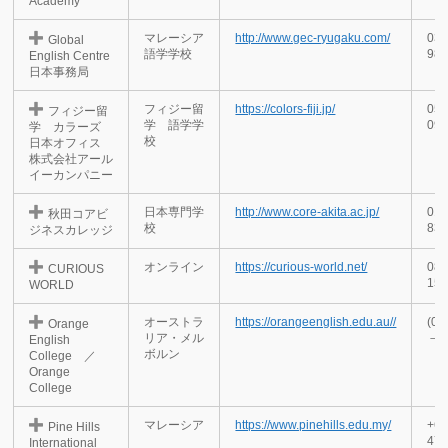
Academy
マレーシア
http://www.gec-ryugaku.com/
03-
Global
語学学校
98
English Centre
日本事務局
フィジー留
https://colors-fiji.jp/
050
フィジー留
学 語学学
09
学 カラーズ
校
日本オフィス
株式会社アール
イーカンパニー
日本専門学
http://www.core-akita.ac.jp/
018
秋田コアビ
校
83
ジネスカレッジ
オンライン
https://curious-world.net/
080
CURIOUS
15
WORLD
オーストラ
https://orangeenglish.edu.au//
(08
Orange
リア・メル
－ 
English
ボルン
College ／
Orange
College
マレーシア
https://www.pinehills.edu.my/
+60
Pine Hills
47
International