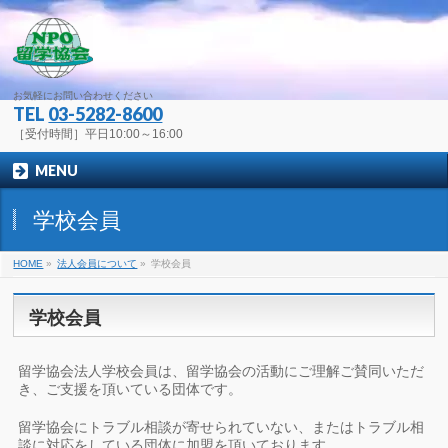
お気軽にお問い合わせください
TEL
03-5282-8600
［受付時間］平日10:00～16:00
MENU
学校会員
HOME
»
法人会員について
»
学校会員
学校会員
留学協会法人学校会員は、留学協会の活動にご理解ご賛同いただ
き、ご支援を頂いている団体です。
留学協会にトラブル相談が寄せられていない、またはトラブル相
談に対応をしている団体に加盟を頂いております。