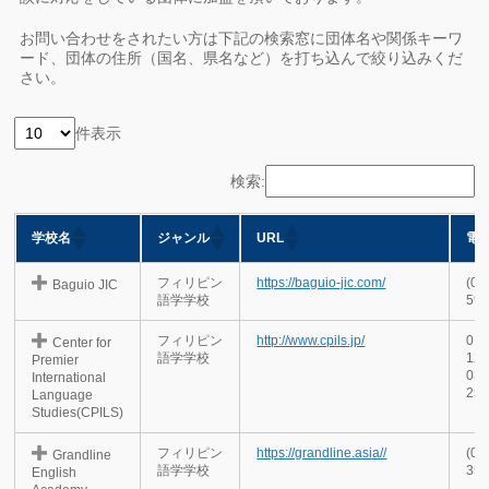
お問い合わせをされたい方は下記の検索窓に団体名や関係キーワ
ード、団体の住所（国名、県名など）を打ち込んで絞り込みくだ
さい。
件表示
検索:
学校名
ジャンル
URL
電
フィリピン
https://baguio-jic.com/
(07
Baguio JIC
語学学校
59
フィリピン
http://www.cpils.jp/
012
Center for
語学学校
12
Premier
03-
International
25
Language
Studies(CPILS)
フィリピン
https://grandline.asia//
(03
Grandline
語学学校
35
English