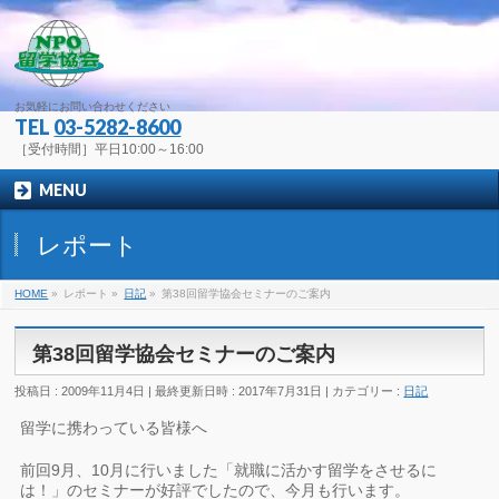
お気軽にお問い合わせください
TEL
03-5282-8600
［受付時間］平日10:00～16:00
MENU
レポート
HOME
»
レポート
»
日記
»
第38回留学協会セミナーのご案内
第38回留学協会セミナーのご案内
投稿日 : 2009年11月4日
最終更新日時 : 2017年7月31日
カテゴリー :
日記
留学に携わっている皆様へ
前回9月、10月に行いました「就職に活かす留学をさせるに
は！」のセミナーが好評でしたので、今月も行います。