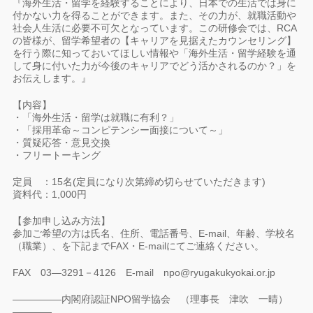
『海外生活・留学を経験することにより、日本での生活では身に
付かない力を得ることができます。また、その力が、就職活動や
社会人生活に必要不可欠となっています。この研修会では、RCA
の皆様が、留学希望者の【キャリアを見据えたカウンセリング】
を行う際に知っておいてほしい情報や「海外生活・留学経験を通
して身に付いた力が今後のキャリアでどう活かされるのか？」を
お伝えします。』
【内容】
・「海外生活・留学は就職に有利？」
・「採用革命～コンピテンシー面接について～」
・質疑応答・意見交換
・フリートーキング
定員 ：15名(定員になり次第締め切らせていただきます)
資料代：1,000円
【参加申し込み方法】
参加ご希望の方は氏名、住所、電話番号、E-mail、年齢、学校名
（職業）、を下記までFAX・E-mailにてご連絡ください。
FAX 03―3291－4126 E-mail npo@ryugakukyokai.or.jp
―――――内閣府認証NPO留学協会 （理事長 津吹 一晴）
――――