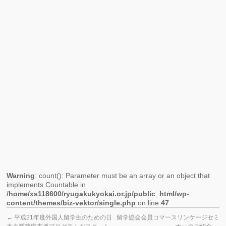
援
セ
ミ
ナ
ー
(2021)
を
開
催
し
ま
し
た
Warning
: count(): Parameter must be an array or an object that
implements Countable in
/home/xs118600/ryugakukyokai.or.jp/public_html/wp-
content/themes/biz-vektor/single.php
on line
47
←
平成21年度外国人留学生のための日
留学協会会員コマースリンケージセミ