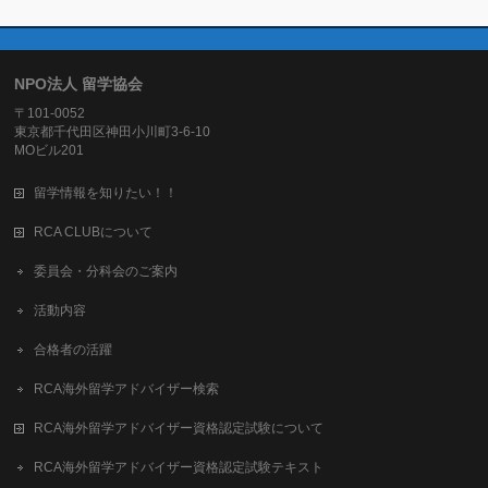
NPO法人 留学協会
〒101-0052
東京都千代田区神田小川町3-6-10
MOビル201
留学情報を知りたい！！
RCA CLUBについて
委員会・分科会のご案内
活動内容
合格者の活躍
RCA海外留学アドバイザー検索
RCA海外留学アドバイザー資格認定試験について
RCA海外留学アドバイザー資格認定試験テキスト