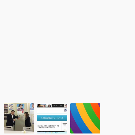
ー
調
学
ラ
停
ト
ン
所
ラ
ド
の
ブ
ワ
調
ル
ー
停
事
ホ
人
例
リ
に
報
説
つ
告」
明
い
会」
て
の
説
明
会
レ
レ
新
ポ
ポ
会
ー
ー
員
ト:
ト：
入
「ネ
オ
会