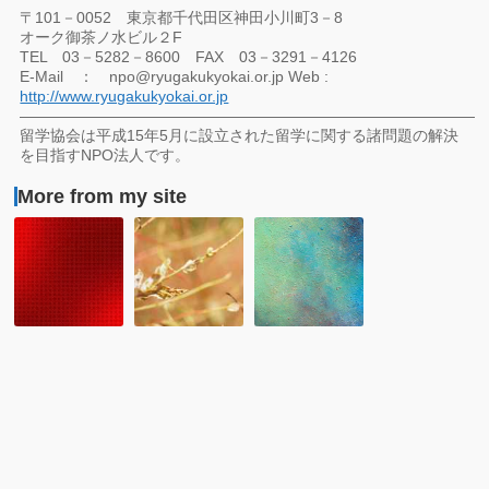
〒101－0052 東京都千代田区神田小川町3－8
オーク御茶ノ水ビル２F
TEL 03－5282－8600 FAX 03－3291－4126
E-Mail ： npo@ryugakukyokai.or.jp Web :
http://www.ryugakukyokai.or.jp
――――――――――――――――――――――――――――――
留学協会は平成15年5月に設立された留学に関する諸問題の解決
を目指すNPO法人です。
More from my site
「オ
留
第
ー
学
56
ス
協
回
ト
会:
留
ラ
留
学
リ
学
協
ア
に
会
＆
関
セ
ニ
す
ミ
ュ
る
ナ
ー
民
ー
ジ
間
「留