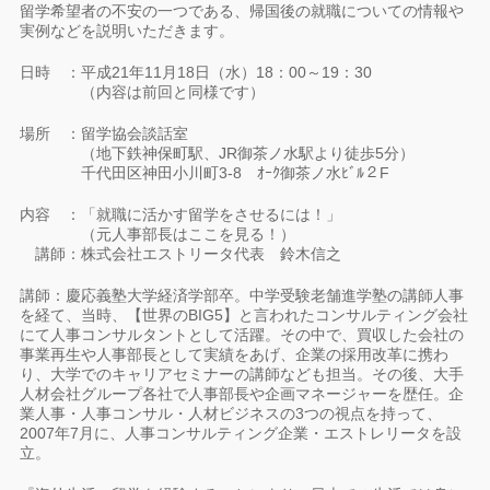
留学希望者の不安の一つである、帰国後の就職についての情報や
実例などを説明いただきます。
日時 ：平成21年11月18日（水）18：00～19：30
（内容は前回と同様です）
場所 ：留学協会談話室
（地下鉄神保町駅、JR御茶ノ水駅より徒歩5分）
千代田区神田小川町3-8 ｵｰｸ御茶ノ水ﾋﾞﾙ２F
内容 ：「就職に活かす留学をさせるには！」
（元人事部長はここを見る！）
講師：株式会社エストリータ代表 鈴木信之
講師：慶応義塾大学経済学部卒。中学受験老舗進学塾の講師人事
を経て、当時、【世界のBIG5】と言われたコンサルティング会社
にて人事コンサルタントとして活躍。その中で、買収した会社の
事業再生や人事部長として実績をあげ、企業の採用改革に携わ
り、大学でのキャリアセミナーの講師なども担当。その後、大手
人材会社グループ各社で人事部長や企画マネージャーを歴任。企
業人事・人事コンサル・人材ビジネスの3つの視点を持って、
2007年7月に、人事コンサルティング企業・エストレリータを設
立。