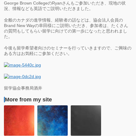
George Brown CollegeのRyanさんもご参加いただき、現地の状
況、情報なども英語でご説明いただきました。
全般のカナダの進学情報、経験者の話などは、協会法人会員の
Brand New Wayの幸田様にご説明いただき、参加者は、たくさん
の質問もしてもらい留学に向けての第一歩になったと思われまし
た。
今後も留学希望者向けのセミナーを行っていきますので、ご興味の
ある方はお気軽にご参加ください。
留学協会事務局酒井
More from my site
留
ICYE
留
学
ジ
学
を
ャ
協
考
パ
会
え
ン
第