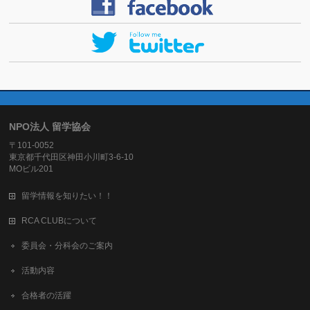
NPO法人 留学協会
〒101-0052
東京都千代田区神田小川町3-6-10
MOビル201
留学情報を知りたい！！
RCA CLUBについて
委員会・分科会のご案内
活動内容
合格者の活躍