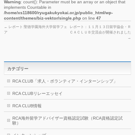
Warning
: count(): Parameter must be an array or an object that
implements Countable in
/home/xs118600/ryugakukyokai.or.jp/public_html/wp-
content/themes/biz-vektor/single.php
on line
47
←
レポート:聖徳学園海外大学留学フェ
レポート：１１月１３日留学協会・Ｒ
ア
ＣＡＣＬＵＢ交流会が開催されました
→
カテゴリー
RCA CLUB「求人・ボランティア・インターンシップ」
RCA CLUBリレーエッセイ
RCA CLUB情報
RCA海外留学アドバイザー資格認定試験（RCA資格認定試
験）