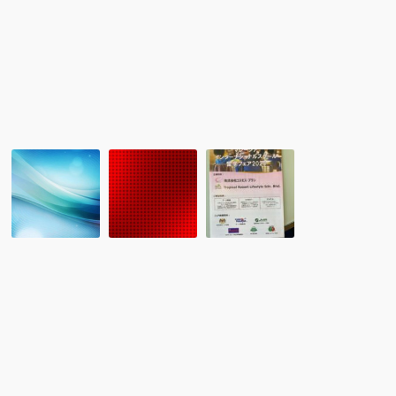
し
て
み
ま
せ
ん
か？」
新
留
レ
会
学
ポ
員
協
ー
入
会
ト：
会
RCACLUB
6
の
研
月
お
修
7
知
会・
日
ら
交
マ
せ：
流
レ
株
会
ー
式
シ
会
ア