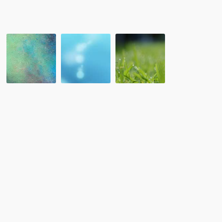
親
会
レ
レ
9
ポ
ポ
月
ー
ー
10
ト：
ト：
月：
ベ
8/30
第
ト
北
26
ナ
陸
回
ム
事
RCA
大
務
海
使
局
外
館
福
留
主
井
学
催
支
ア
の
部
ド
パ
主
バ
－
催
イ
テ
「～
ザ
ィ
海
ー