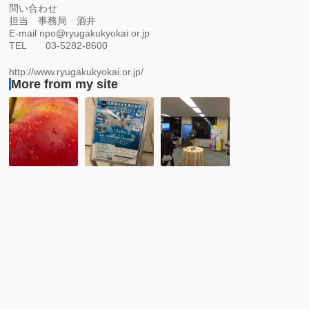
問い合わせ
担当 事務局 酒井
E-mail npo@ryugakukyokai.or.jp
TEL 03-5282-8600
http://www.ryugakukyokai.or.jp/
More from my site
株
レ
レ
式
ポ
ポ
会
ー
ー
社
ト：
ト：
サ
第
フ
ク
７
ィ
シ
回
リ
ー
佐
ピ
オ
賀
ン
破
県
観
産
中
光
の
高
省：
申
生
１
し
海
１
立
外
月