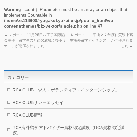
Warning
: count(): Parameter must be an array or an object that
implements Countable in
/home/xs118600/ryugakukyokai.or.jp/public_html/wp-
content/themes/biz-vektor/single.php
on line
47
←
レポート：11月28日八王子国際協
レポート：「平成２７年度佐賀県中高
会主催「留学生のための就職支援セミ
生海外留学ガイダンス」 が開催されま
ナ－」が開催されました
した
→
カテゴリー
RCA CLUB「求人・ボランティア・インターンシップ」
RCA CLUBリレーエッセイ
RCA CLUB情報
RCA海外留学アドバイザー資格認定試験（RCA資格認定試
験）