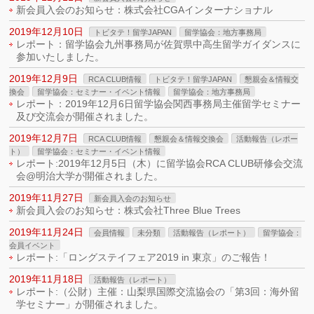
新会員入会のお知らせ：株式会社CGAインターナショナル
2019年12月10日
トビタテ！留学JAPAN
留学協会：地方事務局
レポート：留学協会九州事務局が佐賀県中高生留学ガイダンスに
参加いたしました。
2019年12月9日
RCA CLUB情報
トビタテ！留学JAPAN
懇親会＆情報交
換会
留学協会：セミナー・イベント情報
留学協会：地方事務局
レポート：2019年12月6日留学協会関西事務局主催留学セミナー
及び交流会が開催されました。
2019年12月7日
RCA CLUB情報
懇親会＆情報交換会
活動報告（レポー
ト）
留学協会：セミナー・イベント情報
レポート:2019年12月5日（木）に留学協会RCA CLUB研修会交流
会@明治大学が開催されました。
2019年11月27日
新会員入会のお知らせ
新会員入会のお知らせ：株式会社Three Blue Trees
2019年11月24日
会員情報
未分類
活動報告（レポート）
留学協会：
会員イベント
レポート:「ロングステイフェア2019 in 東京」のご報告！
2019年11月18日
活動報告（レポート）
レポート:（公財）主催：山梨県国際交流協会の「第3回：海外留
学セミナー」が開催されました。