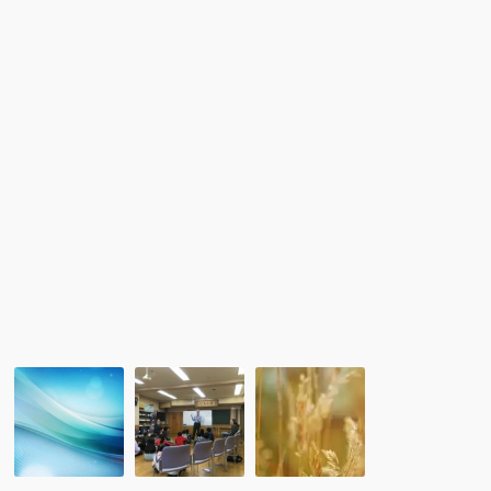
株
合
会】
式
同
会
留
社
学
Rian
フ
Japan
ェ
ア」
が
開
催
さ
れ
ま
し
た！
「在
レ
新
宅
ポ
会
ボ
ー
員
ラ
ト：
入
ン
子
会