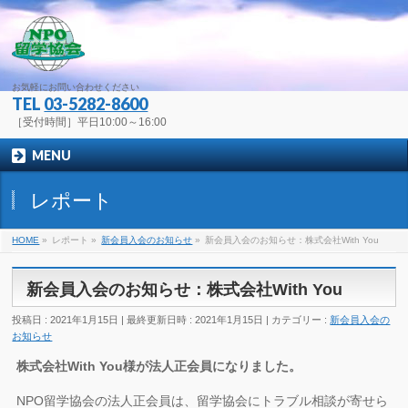
お気軽にお問い合わせください
TEL
03-5282-8600
［受付時間］平日10:00～16:00
MENU
レポート
HOME
»
レポート
»
新会員入会のお知らせ
»
新会員入会のお知らせ：株式会社With You
新会員入会のお知らせ：株式会社With You
投稿日 : 2021年1月15日
最終更新日時 : 2021年1月15日
カテゴリー :
新会員入会の
お知らせ
株式会社With You様が法人正会員になりました。
NPO留学協会の法人正会員は、留学協会にトラブル相談が寄せら