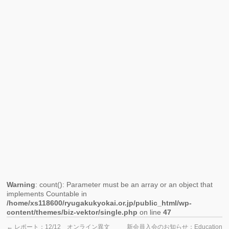
異
文
化
交
流
会・
料
理
お
か
し
教
室」
Warning
: count(): Parameter must be an array or an object that
implements Countable in
/home/xs118600/ryugakukyokai.or.jp/public_html/wp-
content/themes/biz-vektor/single.php
on line
47
←
レポート：12/12 オンライン異文
新会員入会のお知らせ：Education