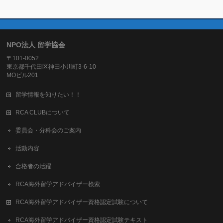
NPO法人 留学協会
〒101-0052
東京都千代田区神田小川町3-6-10
MOビル201
留学情報を知りたい！！
RCA CLUBについて
委員会・分科会のご案内
活動内容
合格者の活躍
RCA海外留学アドバイザー検索
RCA海外留学アドバイザー資格認定試験について
RCA海外留学アドバイザー資格認定試験テキスト