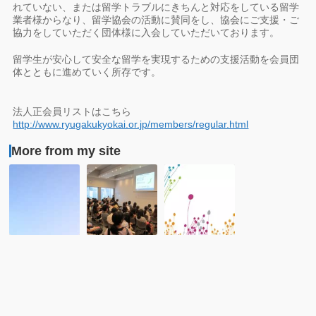
れていない、または留学トラブルにきちんと対応をしている留学
業者様からなり、留学協会の活動に賛同をし、協会にご支援・ご
協力をしていただく団体様に入会していただいております。
留学生が安心して安全な留学を実現するための支援活動を会員団
体とともに進めていく所存です。
法人正会員リストはこちら
http://www.ryugakukyokai.or.jp/members/regular.html
More from my site
新
レ
【大
会
ポ
使
員
ー
館
入
ト：
カ
会
「英
ナ
の
語
ダ
お
圏
留
知
大
学
ら
使
説
せ：
館
明