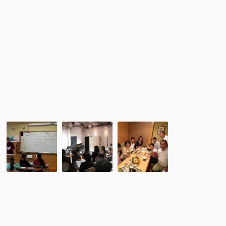
ミ
ナ
ー
を
開
催
し
ま
し
た
レ
日
レ
ポ
仏
ポ
ー
文
ー
ト：
化
ト：
「東
協
留
京
会
学
オ
(留
協
リ
学
会
ン
協
九
ピ
会
州