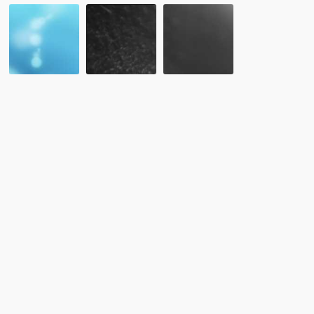
第
レ
留
15
ポ
学
回
ー
協
海
ト：
会：
外
2021
留
留
年
学
学
2
サ
ア
月
ー
ド
24
ビ
バ
日
ス
イ
（水）
等
ザ
NPO
審
ー
留
査
RCA
学
機
試
協
構
験
会
説
説
オ
明
明
ン
会
会
ラ
イ
ン