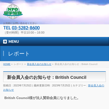
お気軽にお問い合わせください
TEL
03-5282-8600
［受付時間］平日10:00～16:00
MENU
レポート
HOME
»
レポート
»
新会員入会のお知らせ
»
新会員入会のお知らせ：British Council
新会員入会のお知らせ：British Council
投稿日 : 2023年7月25日
最終更新日時 : 2023年7月25日
カテゴリー :
新会員入会の
お知らせ
British Council様が法人賛助会員になりました。