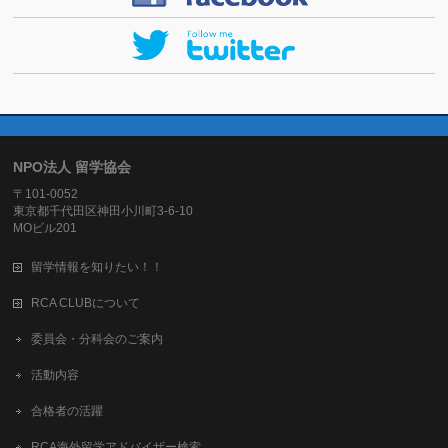
NPO法人 留学協会
〒101-0052
東京都千代田区神田小川町3-6-10
MOビル201
留学情報を知りたい！！
RCA CLUBについて
委員会・分科会のご案内
活動内容
合格者の活躍
RCA海外留学アドバイザー検索