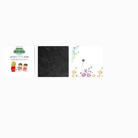
支
援
セ
ミ
ナ
ー」
『海
フ
レ
外
ィ
ポ
留
リ
ー
学
ピ
ト：
ト
ン
出
ラ
ロ
張
ブ
ン
出
ル
グ
発
事
ス
前
例
テ
危
集』
イ・
機
の
英
管
お
語
理
知
留
オ