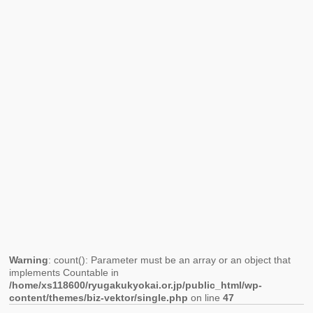
ら
学
リ
せ
セ
エ
ミ
ン
ナ
テ
ー
ー
in
シ
札
ョ
幌
ン
の
（東
ご
京
案
未
内
来
大
学）
Warning
: count(): Parameter must be an array or an object that
implements Countable in
/home/xs118600/ryugakukyokai.or.jp/public_html/wp-
content/themes/biz-vektor/single.php
on line
47