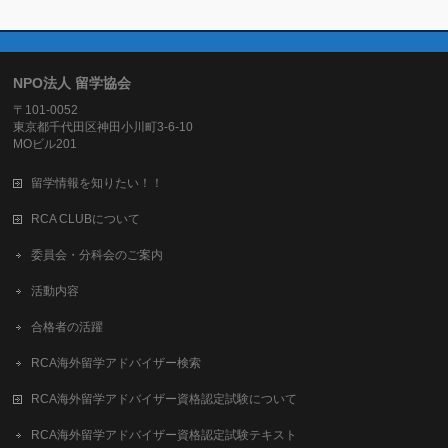
NPO法人 留学協会
〒101-0052
東京都千代田区神田小川町3-6-10
MOビル201
留学情報を知りたい！！
RCA CLUBについて
委員会・分科会のご案内
活動内容
合格者の活躍
RCA海外留学アドバイザー検索
RCA海外留学アドバイザー資格認定試験について
RCA海外留学アドバイザー資格認定試験テキスト