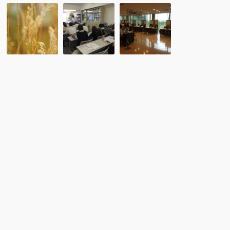
新
8
レ
会
月
ポ
員
26
ー
入
日
ト:
会
（水）
海
の
留
外
お
学
留
知
協
学
ら
会
フ
せ：
セ
ェ
合
ミ
ア
同
ナ
会
ー
社
「留
YK
学
ZION
体
験
者
の
就
職