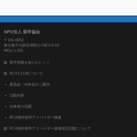
NPO法人 留学協会
〒101-0052
東京都千代田区神田小川町3-6-10
MOビル201
留学情報を知りたい！！
RCA CLUBについて
委員会・分科会のご案内
活動内容
合格者の活躍
RCA海外留学アドバイザー検索
RCA海外留学アドバイザー資格認定試験について