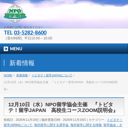
お気軽にお問い合わせください
TEL
03-5282-8600
［受付時間］平日10:00～16:00
MENU
新着情報
HOME
»
新着情報
»
トビタテ！留学JAPANについて
»
12月10日（水）NPO留学協会主催 『トビタテ！留学JAPAN 高校生コースZOOM説明
会』
12月10日（水）NPO留学協会主催 『トビタ
テ！留学JAPAN 高校生コースZOOM説明会』
投稿日 : 2025年11月19日
最終更新日時 : 2025年11月19日
カテゴリー :
トビタテ！
留学JAPANについて
,
海外留学に関する奨学金
,
海外留学に関する情報
,
留学協会：オ