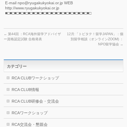
E-mail npo@ryugakukyokai.or.jp WEB
http://www.ryugakukyokai.or.jp
■□■□■□■□■□■□■□■□■□■□■□■□■□■□■□■□■□■□■□
←
第44回 ：RCA海外留学アドバイザ
12月:「トビタテ！留学JAPAN」：個
ー資格認定試験 合格発表
別留学相談（オンラインZOOM) ：
NPO留学協会
→
カテゴリー
RCA CLUBワークショップ
RCA CLUB情報
RCA CLUB研修会・交流会
RCAワークショップ
RCA交流会・懇親会