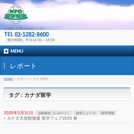
お気軽にお問い合わせください
TEL
03-5282-8600
［受付時間］平日10:00～16:00
MENU
レポート
HOME
»
レポート
»
カナダ留学
タグ : カナダ留学
2025年3月31日
活動報告（レポート）
留学ニュース
留学情報
カナダ大使館後援 留学フェア2025 春