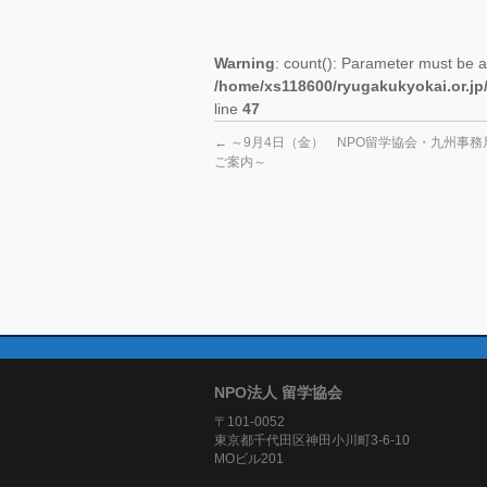
Warning
: count(): Parameter must be a
/home/xs118600/ryugakukyokai.or.jp
line
47
←
～9月4日（金） NPO留学協会・九州事務
ご案内～
NPO法人 留学協会
〒101-0052
東京都千代田区神田小川町3-6-10
MOビル201