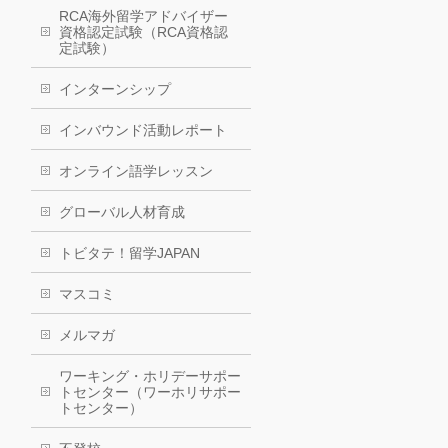
RCA海外留学アドバイザー
資格認定試験（RCA資格認
定試験）
インターンシップ
インバウンド活動レポート
オンライン語学レッスン
グローバル人材育成
トビタテ！留学JAPAN
マスコミ
メルマガ
ワーキング・ホリデーサポー
トセンター（ワーホリサポー
トセンター）