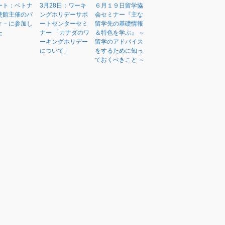
ート：ベトナ
3月28日：ワーキ
６月１９日留学協
使館主催のパ
ングホリデーサポ
会セミナー『主な
ィ－に参加し
ートセンターセミ
留学先の基礎情報
た
ナー 「カナダのワ
＆特色を学ぶ』 ～
ーキングホリデー
留学のアドバイス
について」
をするために知っ
ておくべきこと ～