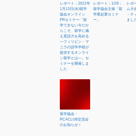
レポート：2021年
レポート：1/29：
レポ
1月13日(水)留学
留学協会主催「留
ム大
協会オンライン
学業起業セミナ
－テ
PRセミナー「留
ー」
まし
学できない今だか
らこそ、留学に備
え英語力を高める
―フィリピン・マ
ニラの語学学校が
提供するオンライ
ン留学とは―」セ
ミナーを開催しま
した
留学協会・
RCACLUB交流会
のお知らせ！