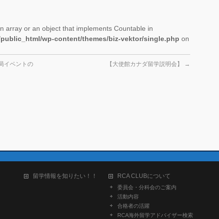
n array or an object that implements Countable in
/public_html/wp-content/themes/biz-vektor/single.php
on
局イベントの
【大使館カナダ留学説明会】
→
留学情報を知りたい！！
RCA CLUBについて
委員会・分科会のご案内
活動内容
合格者の活躍
RCA海外留学アドバイザー検索