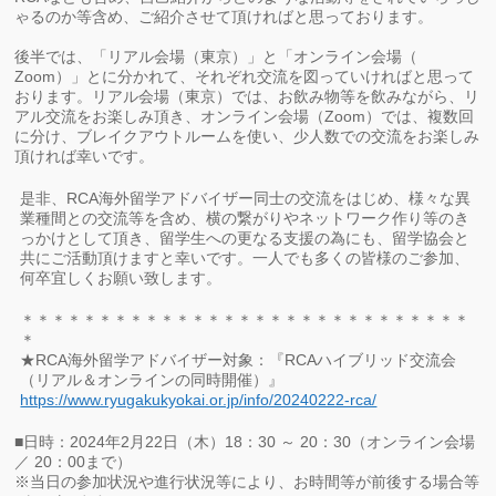
ゃるのか等含め、ご紹介させて頂ければと思っております。
後半では、「リアル会場（東京）」と「オンライン会場（
Zoom）」とに分かれて、
それぞれ交流を図っていければと思って
おります。リアル会場（東京）では、お飲み物等を飲みながら、
リ
アル交流をお楽しみ頂き、オンライン会場（Zoom）では、複数回
に分け、
ブレイクアウトルームを使い、
少人数での交流をお楽しみ
頂ければ幸いです。
是非、RCA海外留学アドバイザー同士の交流をはじめ、
様々な異
業種間との交流等を含め、
横の繋がりやネットワーク作り等のき
っかけとして頂き、留学生への更なる支援の為にも、
留学協会と
共にご活動頂けますと幸いです。一人でも多くの皆様のご参加、
何卒宜しくお願い致します。
＊＊＊＊＊＊＊＊＊＊＊＊＊＊＊＊＊＊＊＊＊＊＊＊＊＊＊＊＊
＊
★RCA海外留学アドバイザー対象：『
RCAハイブリッド交流会
（リアル＆オンラインの同時開催）』
https://www.ryugakukyokai.or.jp/info/20240222-rca/
■日時：2024年2月22日（木）18：30 ～ 20：30（オンライン会場
／ 20：00まで）
※当日の参加状況や進行状況等により、お時間等が前後する場合等