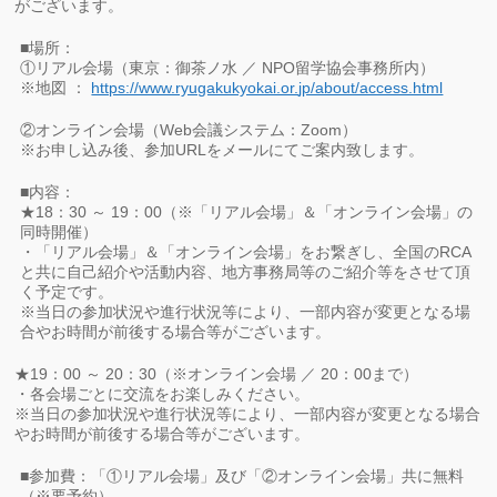
がございます。
■場所：
①リアル会場（東京：御茶ノ水 ／ NPO留学協会事務所内）
※地図 ：
https://www.ryugakukyokai.or.
jp/about/access.html
②オンライン会場（Web会議システム：Zoom）
※お申し込み後、参加URLをメールにてご案内致します。
■内容：
★18：30 ～ 19：00（※「リアル会場」＆「オンライン会場」の
同時開催）
・「リアル会場」＆「オンライン会場」をお繋ぎし、全国のRCA
と共に自己紹介や活動内容、地方事務局等のご紹介等をさせて頂
く予定です。
※当日の参加状況や進行状況等により、一部内容が変更となる場
合やお時間が前後する場合等がございます。
★19：00 ～ 20：30（※オンライン会場 ／ 20：00まで）
・各会場ごとに交流をお楽しみください。
※当日の参加状況や進行状況等により、一部内容が変更となる場合
やお時間が前後する場合等がございます。
■参加費：「①リアル会場」及び「②オンライン会場」共に無料
（
※要予約）