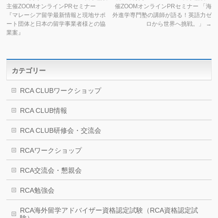
主催ZOOMオンラインPRセミナー
催ZOOMオンラインPRセミナー 「海
『マレーシア留学最新情報と現地サポ
外進学専門塾の講師が語る！英語力ゼ
ート団体と日本の留学事業者様との協
ロから世界へ挑戦。」
→
業案』
カテゴリー
RCA CLUBワークショップ
RCA CLUB情報
RCA CLUB研修会・交流会
RCAワークショップ
RCA交流会・懇親会
RCA勉強会
RCA海外留学アドバイザー資格認定試験（RCA資格認定試