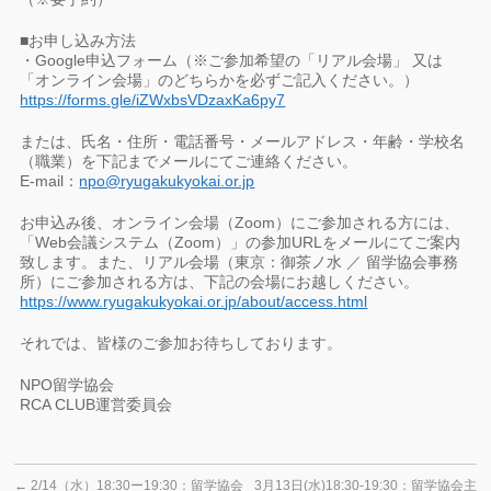
■お申し込み方法
・Google申込フォーム（※ご参加希望の「リアル会場」 又は
「オンライン会場」のどちらかを必ずご記入ください。）
https://forms.gle/
iZWxbsVDzaxKa6py7
または、氏名・住所・電話番号・メールアドレス・年齢・学校名
（
職業）を下記までメールにてご連絡ください。
E-mail：
npo@ryugakukyokai.or.jp
お申込み後、オンライン会場（Zoom）にご参加される方には、
「Web会議システム（Zoom）」
の参加URLをメールにてご案内
致します。また、リアル会場（東京：御茶ノ水 ／ 留学協会事務
所）にご参加される方は、
下記の会場にお越しください。
https://www.ryugakukyokai.or.
jp/about/access.html
それでは、皆様のご参加お待ちしております。
NPO留学協会
RCA CLUB運営委員会
←
2/14（水）18:30ー19:30：留学協会
3月13日(水)18:30-19:30：留学協会主