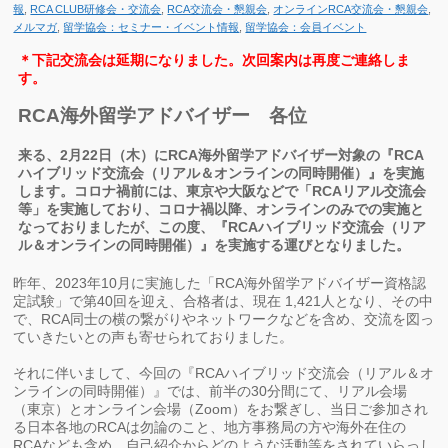
報
,
RCA CLUB研修会・交流会
,
RCA交流会・懇親会
,
オンラインRCA交流会・懇親会
,
メルマガ
,
留学協会：セミナー・イベント情報
,
留学協会：会員イベント
＊下記交流会は延期になりました。次回案内は再度ご連絡しま
す。
RCA海外留学アドバイザー 各位
来る、2月22日（木）にRCA海外留学アドバイザー対象の『
RCA
ハイブリッド交流会（リアル＆オンラインの同時開催）』
を実施
します。コロナ禍前には、東京や大阪などで「RCAリアル交流会
等」
を実施しており、コロナ禍以降、
オンラインのみでの実施と
なっておりましたが、この度、『RCAハイブリッド交流会（リア
ル＆
オンラインの同時開催）』を実施する運びとなりました。
昨年、2023年10月に実施した「
RCA海外留学アドバイザー資格認
定試験」で第40回を迎え、
合格者は、現在 1,421人となり、その中
で、RCA同士の横の繋がりやネットワークなどを含め、
交流を図っ
ていきたいとの声も寄せられておりました。
それに伴いまして、今回の『RCAハイブリッド交流会（リアル＆
オ
ンラインの同時開催）』では、前半の30分間にて、
リアル会場
（東京）とオンライン会場（Zoom）をお繋ぎし、当日ご参加され
る日本各地のRCAは勿論のこと、
地方事務局の方や海外在住の
RCAなども含め、自己紹介から
どのような活動等をされていらっし