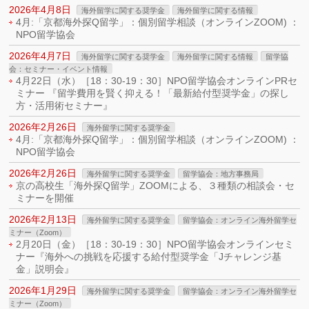
2026年4月8日
海外留学に関する奨学金
海外留学に関する情報
4月:「京都海外探Q留学」：個別留学相談（オンラインZOOM) ：
NPO留学協会
2026年4月7日
海外留学に関する奨学金
海外留学に関する情報
留学協
会：セミナー・イベント情報
4月22日（水）［18：30-19：30］NPO留学協会オンラインPRセ
ミナー 『留学費用を賢く抑える！「最新給付型奨学金」の探し
方・活用術セミナー』
2026年2月26日
海外留学に関する奨学金
4月:「京都海外探Q留学」：個別留学相談（オンラインZOOM) ：
NPO留学協会
2026年2月26日
海外留学に関する奨学金
留学協会：地方事務局
京の高校生「海外探Q留学」ZOOMによる、３種類の相談会・セ
ミナーを開催
2026年2月13日
海外留学に関する奨学金
留学協会：オンライン海外留学セ
ミナー（Zoom）
2月20日（金）［18：30-19：30］NPO留学協会オンラインセミ
ナー『海外への挑戦を応援する給付型奨学金「Jチャレンジ基
金」説明会』
2026年1月29日
海外留学に関する奨学金
留学協会：オンライン海外留学セ
ミナー（Zoom）