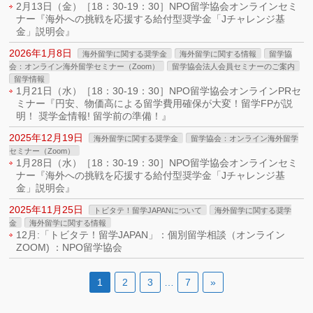
2月13日（金）［18：30-19：30］NPO留学協会オンラインセミ
ナー『海外への挑戦を応援する給付型奨学金「Jチャレンジ基
金」説明会』
2026年1月8日
海外留学に関する奨学金
海外留学に関する情報
留学協
会：オンライン海外留学セミナー（Zoom）
留学協会法人会員セミナーのご案内
留学情報
1月21日（水）［18：30-19：30］NPO留学協会オンラインPRセ
ミナー『円安、物価高による留学費用確保が大変！留学FPが説
明！ 奨学金情報! 留学前の準備！』
2025年12月19日
海外留学に関する奨学金
留学協会：オンライン海外留学
セミナー（Zoom）
1月28日（水）［18：30-19：30］NPO留学協会オンラインセミ
ナー『海外への挑戦を応援する給付型奨学金「Jチャレンジ基
金」説明会』
2025年11月25日
トビタテ！留学JAPANについて
海外留学に関する奨学
金
海外留学に関する情報
12月:「トビタテ！留学JAPAN」：個別留学相談（オンライン
ZOOM) ：NPO留学協会
1
2
3
…
7
»