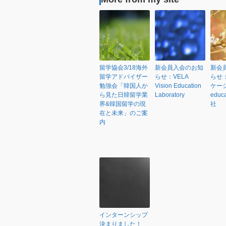
留学協会3/18海外
新会員入会のお知
新会
留学アドバイザー
らせ：VELA
らせ
勉強会「韓国人か
Vision Education
ケーシ
ら見た日韓留学業
Laboratory
educ
界&韓国留学の現
社
在と未来」のご案
内
インターンシップ
決まりました！