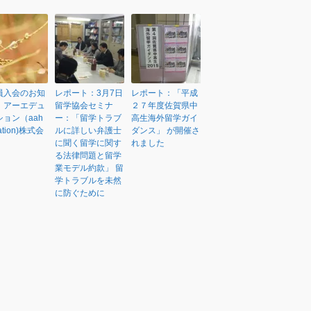
員入会のお知
レポート：3月7日
レポート：「平成
：アーエデュ
留学協会セミナ
２７年度佐賀県中
ョン（aah
ー：「留学トラブ
高生海外留学ガイ
ation)株式会
ルに詳しい弁護士
ダンス」 が開催さ
に聞く留学に関す
れました
る法律問題と留学
業モデル約款」 留
学トラブルを未然
に防ぐために