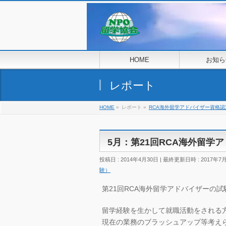
HOME
お知ら
レポート
HOME
»
レポート
»
RCA海外留学アドバイザー資格認
5月：第21回RCA海外留学
投稿日 : 2014年4月30日
最終更新日時 : 2017年7
験）
第21回RCA海外留学アドバイザーの試験
留学経験を生かして就職活動をされる
現在の業務のブラッシュアップ等考え