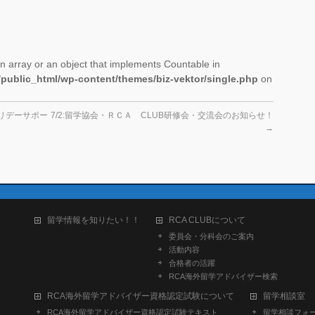
n array or an object that implements Countable in
/public_html/wp-content/themes/biz-vektor/single.php
on
リデーサポー
7/2:留学協会・ＲＣＡ CLUB研修会・交流会のお知らせ！
→
留学情報を知りたい！！
RCA CLUBについて
委員会・分科会のご案内
活動内容
合格者の活躍
RCA海外留学アドバイザー検索
RCA海外留学アドバイザー資格認定試験について
留学相談室
RCA海外留学アドバイザー資格認定試験テキスト
留学相談フォ