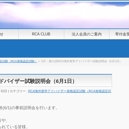
せ
RCA CLUB
法人会員のご案内
寄付金
定試験（RCA資格認定試験）
»
5月：第21回RCA海外留学アドバイザー試験説明会（6月1日）
アドバイザー試験説明会（6月1日）
月31日
カテゴリー :
RCA海外留学アドバイザー資格認定試験（RCA資格認定試
(6/1)の事前説明会を行います。
方や、
られている皆様、