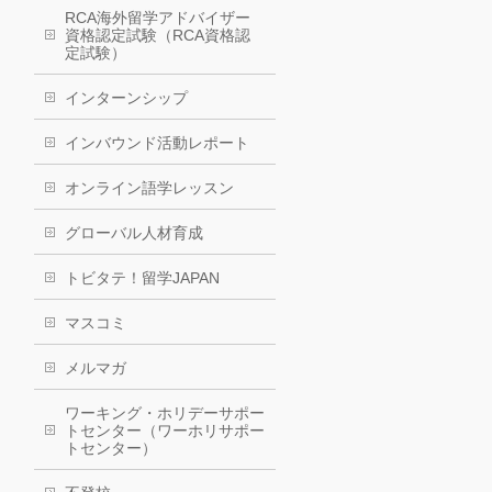
RCA海外留学アドバイザー
資格認定試験（RCA資格認
定試験）
インターンシップ
インバウンド活動レポート
オンライン語学レッスン
グローバル人材育成
トビタテ！留学JAPAN
マスコミ
メルマガ
ワーキング・ホリデーサポー
トセンター（ワーホリサポー
トセンター）