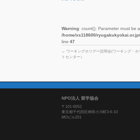
Warning
: count(): Parameter must be a
/home/xs118600/ryugakukyokai.or.jp
line
47
←
ワーキングホリデー説明会(ワーキング・ホ
トセンター）
NPO法人 留学協会
〒101-0052
東京都千代田区神田小川町3-6-10
MOビル201