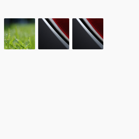
ら
せ！！
留
第
新
学
16
会
協
回
員
会
RCA
入
3/18
海
会
海
外
の
外
留
お
留
学
知
学
ア
ら
ア
ド
せ：
ド
バ
Ì
バ
イ
TOP
イ
ザ
EDU
ザ
ー
JAPAN
ー
試
勉
験
強
前
会
説
「韓
明