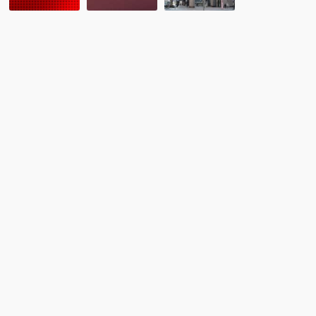
ラ
会
川
リ
イ
県
ア
ン
国
＆
タ
際
ニ
ー
交
ュ
ン
流
ー
シ
協
ジ
ッ
会
ー
プ
の
ラ
学
『海
ン
生
外
ド
募
留
ワ
集
学
ー
相
ホ
談
リ
会：
説
金
明
沢』
会」
の
お
知