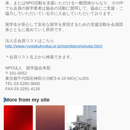
体、またはNPO活動を支援いただける一般団体からなり、その中
でも会員の留学業者は協会の活動に賛同して、協会にご支援・ご
協力していただいている方に入会していただいております。
留学生が安心して安全な留学を実現するための支援活動を会員団
体とともに進めていく所存です。
法人正会員リストはこちら
http://www.ryugakukyokai.or.jp/members/regular.html
＊会員リスト右上から検索できます。
NPO法人 留学協会本部
〒101-0052
東京都千代田区神田小川町3-6-10 MOビル201
TEL:03-5282-8600
FAX:03-3291-4126
More from my site
「オ
2015NPO
5/21（日）
ー
留
主
ス
学
催：
ト
協
石