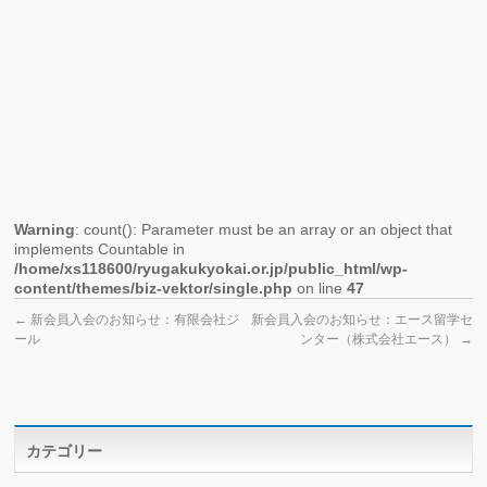
未
来」
の
ご
案
内
Warning
: count(): Parameter must be an array or an object that
implements Countable in
/home/xs118600/ryugakukyokai.or.jp/public_html/wp-
content/themes/biz-vektor/single.php
on line
47
←
新会員入会のお知らせ：有限会社ジ
新会員入会のお知らせ：エース留学セ
ール
ンター（株式会社エース）
→
カテゴリー