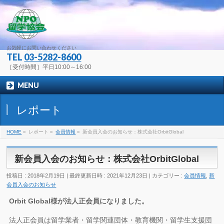
お気軽にお問い合わせください
TEL
03-5282-8600
［受付時間］平日10:00～16:00
MENU
レポート
HOME
»
レポート
»
会員情報
»
新会員入会のお知らせ：株式会社OrbitGlobal
新会員入会のお知らせ：株式会社OrbitGlobal
投稿日 : 2018年2月19日
最終更新日時 : 2021年12月23日
カテゴリー :
会員情報
,
新
会員入会のお知らせ
Orbit Global様が法人正会員になりました。
法人正会員は留学業者・留学関連団体・教育機関・留学生支援団