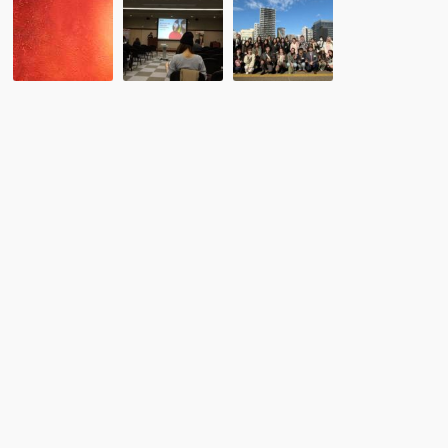
会
ポ
ポ
員
ー
ー
入
ト:
ト
会
英
「東
の
国
京
お
学
湾
知
生
ク
ら
ビ
ル
せ：
ザ
－
有
Q&A
ジ
限
セ
ン
会
ッ
グ
社
シ
（屋
ジ
ョ
形
ー
ン
船）
ル
外
国
人
留
学
生