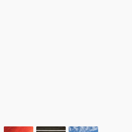
ャ
留
ル
学
留
生
学」
と
を
日
開
本
催
人
し
学
ま
生
し
の
た！
国
際
交
流
プ
ロ
グ
ラ
ム」
新
レ
レ