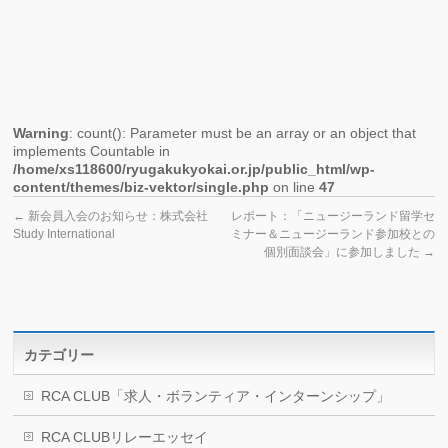
報
告
Warning
: count(): Parameter must be an array or an object that
implements Countable in
/home/xs118600/ryugakukyokai.or.jp/public_html/wp-
content/themes/biz-vektor/single.php
on line
47
←
新会員入会のお知らせ：株式会社
レポート：「ニュージーランド留学セ
Study International
ミナー＆ニュージーランド参加校との
個別面談会」に参加しました
→
カテゴリー
RCA CLUB「求人・ボランティア・インターンシップ」
RCA CLUBリレーエッセイ