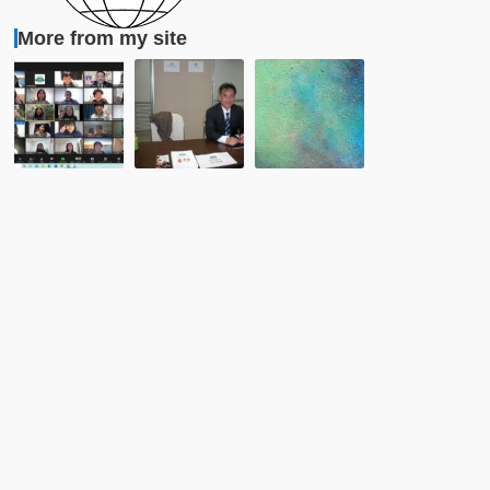
More from my site
レ
レ
3
ポ
ポ
月
ー
ー
6
ト：
ト：
日
12/12
愛
「東
オ
媛
京
ン
「地
湾
ラ
球
ク
イ
人
ル
ン
ま
－
異
つ
ジ
文
り
ン
化
2014」
グ
交
（屋
流
形
会
船）
「バ
外
－
国
チ
人