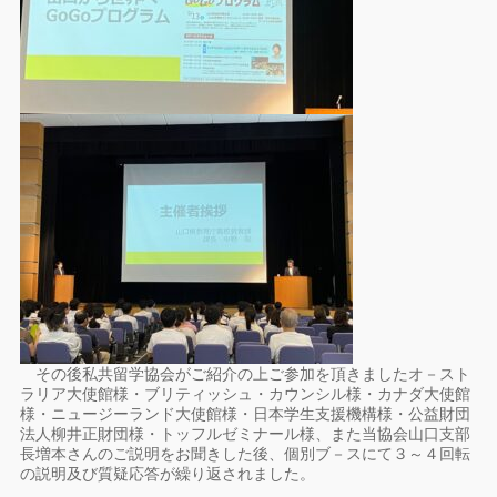
その後私共留学協会がご紹介の上ご参加を頂きましたオ－スト
ラリア大使館様・ブリティッシュ・カウンシル様・カナダ大使館
様・ニュージーランド大使館様・日本学生支援機構様・公益財団
法人柳井正財団様・トッフルゼミナール様、また当協会山口支部
長増本さんのご説明をお聞きした後、個別ブ－スにて３～４回転
の説明及び質疑応答が繰り返されました。