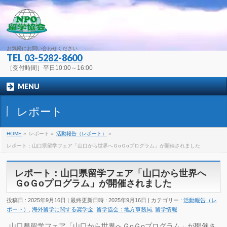
お気軽にお問い合わせください
TEL
03-5282-8600
［受付時間］平日10:00～16:00
MENU
レポート
HOME
»
レポート
»
活動報告（レポート）
»
レポート：山口県留学フェア「山口から世界へＧoＧoプログラム」が開催されました
レポート：山口県留学フェア「山口から世界へ
ＧoＧoプログラム」が開催されました
投稿日 : 2025年9月16日
最終更新日時 : 2025年9月16日
カテゴリー :
活動報告（レ
ポート）
,
海外留学に関する奨学金
,
留学協会：地方事務局
,
留学情報
山口県留学フェア「山口から世界へＧoＧoプログラム」が開催さ