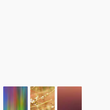
ま
れ
る
の
か？』
セ
ミ
ナ
ー
を
開
催
し
ま
し
た
レ
留
1/21：
ポ
学
留
ー
協
学
ト：
会
協
「オ
セ
会