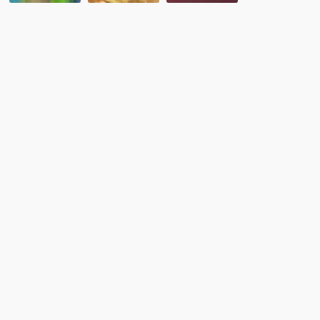
ン
ミ
主
ラ
ナ
催
イ
ー
セ
ン
『海
ミ
留
外
ナ
学
留
ー
フ
学
「イ
ェ
経
ス
ア
験
ラ
２
を
ム
０
活
と
２
か
は
３
し
何
冬」
た
か
を
就
ー
開
職
異
催
支
文
し
援
化
ま
セ
理
し
ミ
解
た
ナ
の