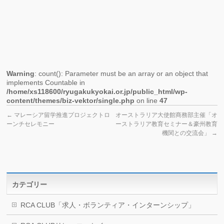
ー』
た
め
に」
Warning
: count(): Parameter must be an array or an object that
implements Countable in
/home/xs118600/ryugakukyokai.or.jp/public_html/wp-
content/themes/biz-vektor/single.php
on line
47
←
マレーシア留学推進プロジェクトロ
オーストラリア大使館商務部主催「オ
ーンチセレモニー
ーストラリア教育セミナー＆豪州教育
機関との交流会」
→
カテゴリー
RCA CLUB「求人・ボランティア・インターンシップ」