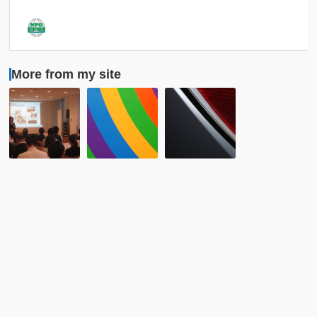
More from my site
レ
レ
Ｎ
ポ
ポ
Ｐ
ー
ー
Ｏ
ト：
ト：
（特
7
2021
定
月
年
非
8
1
営
日
月
利
留
26
活
学
日
動
協
（火）
法
会・
NPO
人）
Ｒ
留
留
Ｃ
学
学
Ａ
協
協