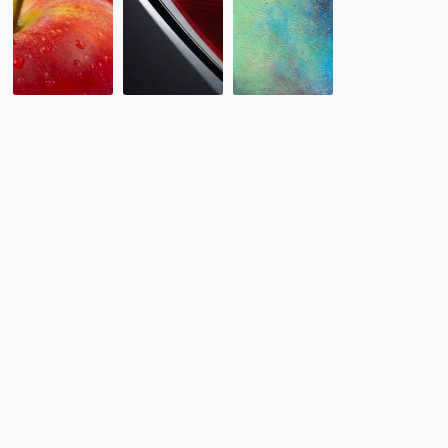
株
10/26
2/10：
式
RCA
債
会
海
権
社
外
者
サ
留
集
ク
学
会
シ
ア
報
ー
ド
告
オ
バ
破
イ
産
ザ
の
ー
申
試
し
験
立
説
て
明
に
会
つ
い
て