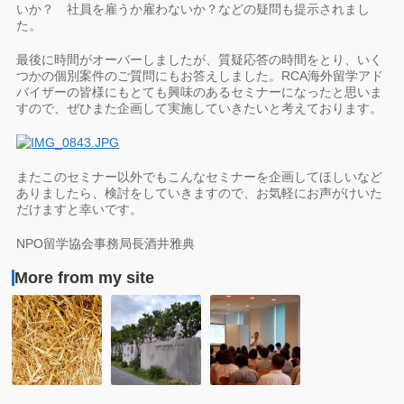
いか？ 社員を雇うか雇わないか？などの疑問も提示されまし
た。
最後に時間がオーバーしましたが、質疑応答の時間をとり、いく
つかの個別案件のご質問にもお答えしました。RCA海外留学アド
バイザーの皆様にもとても興味のあるセミナーになったと思いま
すので、ぜひまた企画して実施していきたいと考えております。
またこのセミナー以外でもこんなセミナーを企画してほしいなど
ありましたら、検討をしていきますので、お気軽にお声がけいた
だけますと幸いです。
NPO留学協会事務局長酒井雅典
More from my site
第
レ
レ
37
ポ
ポ
回
ー
ー
留
ト：
ト：
学
専
留
協
門
学