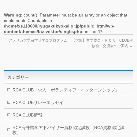
Warning
: count(): Parameter must be an array or an object that
implements Countable in
/home/xs118600/ryugakukyokai.or.jp/public_html/wp-
content/themes/biz-vektor/single.php
on line
47
←
アメリカ大学留学奨学金プログラム
【大阪】留学協会・ＲＣＡ CLUB研
修会・交流会のご案内
→
カテゴリー
RCA CLUB「求人・ボランティア・インターンシップ」
RCA CLUBリレーエッセイ
RCA CLUB情報
RCA海外留学アドバイザー資格認定試験（RCA資格認定試
験）