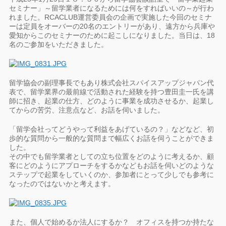
セミナー」～留学業者になるためには何をすればいいの～が行わ
れました。RCACLUB運営委員会の企画で実施した今回のセミナ
ーは定員をオーバーの20名のエントリーがあり、遠方から兵庫や
愛知からこのセミナーのために起こしになりました。当日は、18
名のご参加をいただきました。
留学協会の副理事長でもあり株式会社スパイスアップジャパン代
表で、留学業界の最前線で活動された経験を持つ豊田圭一氏を講
師に招き、起業の仕方、どのように事業を成功させるか、起業し
てからの苦労、注意点など、お話を伺いました。
「留学会社ってどうやって利益をあげているの？」などなど、初
歩的な質問から一般的な質問まで幅広くお話を伺うことができま
した。
その中でも留学業者としての立ち位置をどのように考えるか、顧
客にどのようにアプローチをするかなどもお話を伺いどのような
ステップで起業をしていくのか、参加者にとって少しでも参考に
なったのではないかと考えます。
また、個人で始めるか法人にするか？ オフィスを持つか持たな