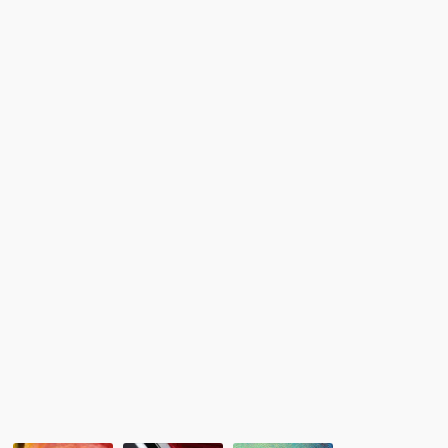
コ
ー
ス：
2018
留
学
報
告
会
＆
2019
留
学
説
明
会
（沖
縄）
に
て！