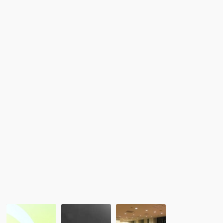
人
ホ
学
ま
リ
協
つ
デ
会・
り
ー
Ｒ
in
セ
Ｃ
ま
ミ
Ａ
つ
ナ
CLUB
や
ー
研
ま・
「オ
修
え
ー
会・
ひ
ス
交
め
ト
流
2017」
ラ
会
リ
の
ア」
お
知
ら
せ！
12/20:
大
レ
「RCA
阪：
ポ