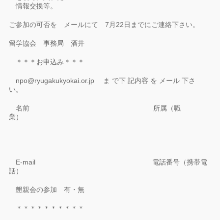
情報交換等。
ご参加の可否を メールにて 7月22日までにご連絡下さい。
留学協会 事務局 酒井
＊＊＊お申込み＊＊＊
npo@ryugakukyokai.or.jp ま で下 記内容 を メール 下さ
い。
名前 所属（職
業）
E-mail 電話番号（携帯電
話）
懇親会の参加 有・無
＊＊＊＊＊＊＊＊＊＊