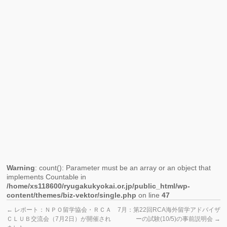
ラ
Ｂ
ム
交
（１
流
月
会
２
が
４
開
日）
催
さ
れ
ま
し
た。
Warning
: count(): Parameter must be an array or an object that
implements Countable in
/home/xs118600/ryugakukyokai.or.jp/public_html/wp-
content/themes/biz-vektor/single.php
on line
47
←
レポート：ＮＰＯ留学協会・ＲＣＡ
7月：第22回RCA海外留学アドバイザ
ＣＬＵＢ交流会（7月2日）が開催され
ーの試験(10/5)の事前説明会
→