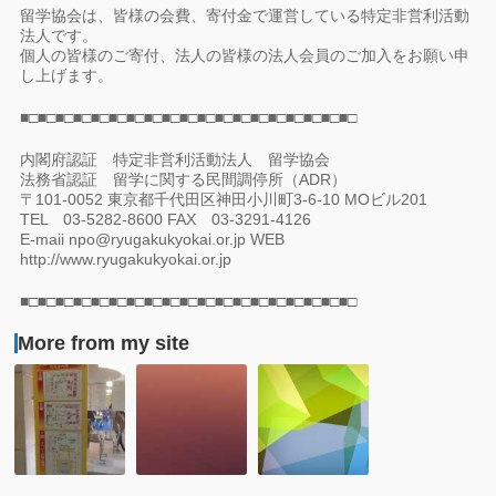
留学協会は、皆様の会費、寄付金で運営している特定非営利活動
法人です。
個人の皆様のご寄付、法人の皆様の法人会員のご加入をお願い申
し上げます。
■□■□■□■□■□■□■□■□■□■□■□■□■□■□■□■□■□■□■□
内閣府認証 特定非営利活動法人 留学協会
法務省認証 留学に関する民間調停所（ADR）
〒101-0052 東京都千代田区神田小川町3-6-10 MOビル201
TEL 03-5282-8600 FAX 03-3291-4126
E-maii npo@ryugakukyokai.or.jp WEB
http://www.ryugakukyokai.or.jp
■□■□■□■□■□■□■□■□■□■□■□■□■□■□■□■□■□■□■□
More from my site
レ
12/10
7
ポ
ワ
月
ー
ー
7
ト：
キ
日
「地
ン
（木）：
球
グ
留