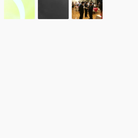
海
外
ー
外
国
ト：
留
人
２
学
留
０
ア
学
１
ド
生
６
バ
の
年
イ
た
７
ザ
め
月
ー
の
７
の
日
日
心
本
留
構
企
学
え」
業
協
勉
就
会・
強
職
Ｒ
会
支
Ｃ
援
Ａ
プ
Ｃ
ロ
Ｌ
グ
Ｕ