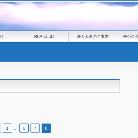
せ
RCA CLUB
法人会員のご案内
寄付金
1
…
6
7
8