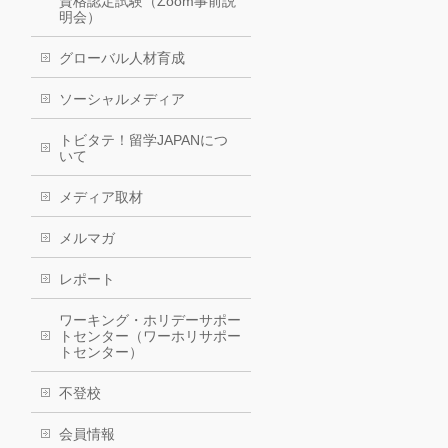
資格認定試験（Zoom事前説
明会）
グローバル人材育成
ソーシャルメディア
トビタテ！留学JAPANにつ
いて
メディア取材
メルマガ
レポート
ワーキング・ホリデーサポー
トセンター（ワーホリサポー
トセンター）
不登校
会員情報