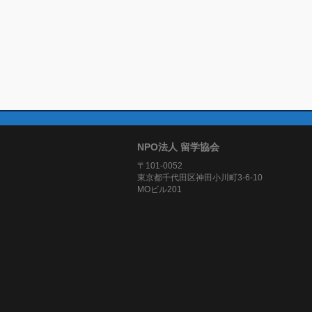
NPO法人 留学協会
〒101-0052
東京都千代田区神田小川町3-6-10
MOビル201