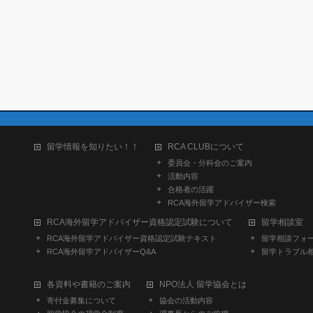
留学情報を知りたい！！
RCA CLUBについて
委員会・分科会のご案内
活動内容
合格者の活躍
RCA海外留学アドバイザー検索
RCA海外留学アドバイザー資格認定試験について
留学相談室
RCA海外留学アドバイザー資格認定試験テキスト
留学相談フォ
RCA海外留学アドバイザーQ&A
留学トラブル
各資料や書籍のご案内
NPO法人 留学協会とは
寄付金募集について
協会の活動内容