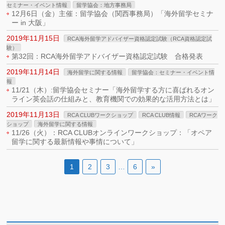
セミナー・イベント情報
留学協会：地方事務局
12月6日（金）主催：留学協会（関西事務局）「海外留学セミナ
ー in 大阪」
2019年11月15日
RCA海外留学アドバイザー資格認定試験（RCA資格認定試
験）
第32回：RCA海外留学アドバイザー資格認定試験 合格発表
2019年11月14日
海外留学に関する情報
留学協会：セミナー・イベント情
報
11/21（木）:留学協会セミナー「海外留学する方に喜ばれるオン
ライン英会話の仕組みと、教育機関での効果的な活用方法とは」
2019年11月13日
RCA CLUBワークショップ
RCA CLUB情報
RCAワーク
ショップ
海外留学に関する情報
11/26（火）：RCA CLUBオンラインワークショップ：「オペア
留学に関する最新情報や事情について」
1
2
3
…
6
»