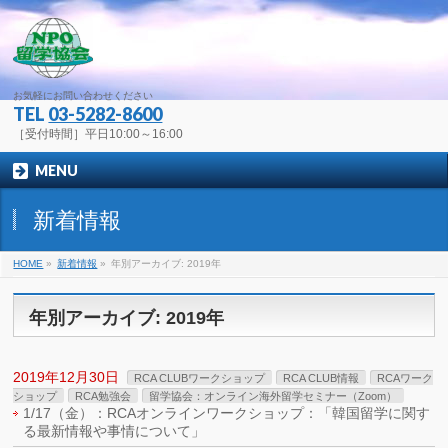
お気軽にお問い合わせください
TEL
03-5282-8600
［受付時間］平日10:00～16:00
MENU
新着情報
HOME
»
新着情報
»
年別アーカイブ: 2019年
年別アーカイブ: 2019年
2019年12月30日
RCA CLUBワークショップ
RCA CLUB情報
RCAワーク
ショップ
RCA勉強会
留学協会：オンライン海外留学セミナー（Zoom）
1/17（金）：RCAオンラインワークショップ：「韓国留学に関す
る最新情報や事情について」