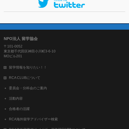
NPO法人 留学協会
〒101-0052
東京都千代田区神田小川町3-6-10
MOビル201
留学情報を知りたい！！
RCA CLUBについて
委員会・分科会のご案内
活動内容
合格者の活躍
RCA海外留学アドバイザー検索