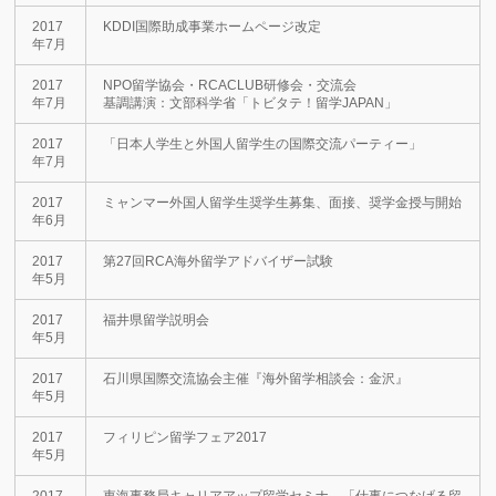
2017
KDDI国際助成事業ホームページ改定
年7月
2017
NPO留学協会・RCACLUB研修会・交流会
年7月
基調講演：文部科学省「トビタテ！留学JAPAN」
2017
「日本人学生と外国人留学生の国際交流パーティー」
年7月
2017
ミャンマー外国人留学生奨学生募集、面接、奨学金授与開始
年6月
2017
第27回RCA海外留学アドバイザー試験
年5月
2017
福井県留学説明会
年5月
2017
石川県国際交流協会主催『海外留学相談会：金沢』
年5月
2017
フィリピン留学フェア2017
年5月