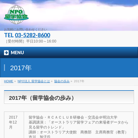
お気軽にお問い合わせください
TEL
03-5282-8600
［受付時間］平日10:00～16:00
MENU
2017年
HOME
»
NPO法人 留学協会とは
»
協会の歩み
»
2017年
2017年（留学協会の歩み）
2017
留学協会・ＲＣＡＣＬＵＢ研修会・交流会＠明治大学
年12
基調講演：「オーストラリア留学フェアの来場者データから
月
見る留学のトレンド」
講師：オーストラリア大使館 商務部 主席商務官（教育）
市川 智子氏