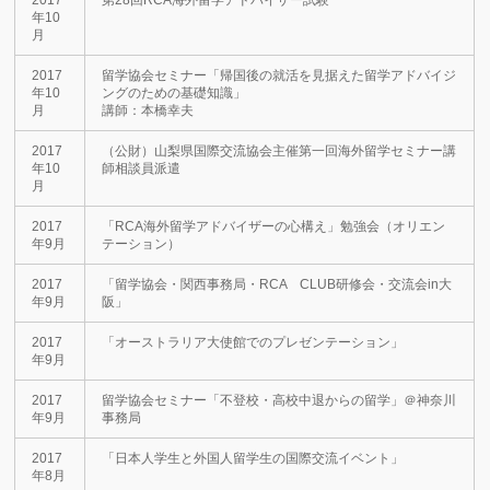
2017
第28回RCA海外留学アドバイザー試験
年10
月
2017
留学協会セミナー「帰国後の就活を見据えた留学アドバイジ
年10
ングのための基礎知識」
月
講師：本橋幸夫
2017
（公財）山梨県国際交流協会主催第一回海外留学セミナー講
年10
師相談員派遣
月
2017
「RCA海外留学アドバイザーの心構え」勉強会（オリエン
年9月
テーション）
2017
「留学協会・関西事務局・RCA CLUB研修会・交流会in大
年9月
阪」
2017
「オーストラリア大使館でのプレゼンテーション」
年9月
2017
留学協会セミナー「不登校・高校中退からの留学」＠神奈川
年9月
事務局
2017
「日本人学生と外国人留学生の国際交流イベント」
年8月