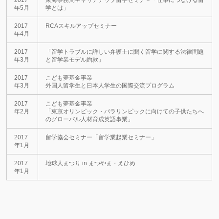
2017
東海事務局キャリアアップ留学セミナ－「仕事につなげる留
年5月
学とは」
2017
RCAスキルアップセミナー
年4月
2017
「留学トラブルに詳しい弁護士に聞く留学に関する法律問題
年3月
と留学業モデル約款」
2017
こども夢基金事業
年3月
外国人留学生と日本人学生の国際交流プログラム
2017
こども夢基金事業
年2月
「東京オリンピック・パラリンピックに向けての子供たちへ
のグローバル人材育成英語事業」
2017
留学協会セミナー「留学業起業セミナー」
年1月
2017
地球人まつり in まつやま・えひめ
年1月