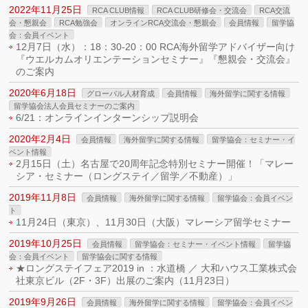
2022年11月25日
RCA CLUB情報
RCA CLUB研修会・交流会
RCA交流
会・懇親会
RCA勉強会
オンラインRCA交流会・懇親会
会員情報
留学協
会：会員イベント
12月7日（水）：18：30-20：00 RCA海外留学アドバイザー向け
『ウエルカムオリエンテーションセミナー』『懇親会・交流会』
のご案内
2020年6月18日
グローバル人材育成
会員情報
海外留学に関する情報
留学協会法人会員セミナーのご案内
6/21：オンラインインターンシップ説明会
2020年2月4日
会員情報
海外留学に関する情報
留学協会：セミナー・イ
ベント情報
2月15日（土）名古屋で20周年記念特別セミナー開催！「マレー
シア・セミナー（ロングステイ／留学／不動産）」
2019年11月8日
会員情報
海外留学に関する情報
留学協会：会員イベン
ト
11月24日（東京）、11月30日（大阪）マレーシア留学セミナー
2019年10月25日
会員情報
留学協会：セミナー・イベント情報
留学協
会：会員イベント
留学協会に関する情報
★ロングステイフェア2019 in ：水道橋 ／ 大和ハウス工業株式会
社東京ビル（2F・3F）出展のご案内（11月23日）
2019年9月26日
会員情報
海外留学に関する情報
留学協会：会員イベン