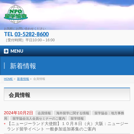
お気軽にお問い合わせください
TEL
03-5282-8600
［受付時間］平日10:00～16:00
MENU
新着情報
HOME
»
新着情報
»
会員情報
会員情報
2024年10月2日
会員情報
海外留学に関する情報
留学協会：地方事務
局
留学協会法人会員セミナーのご案内
留学情報
【ニュージーランド大使館】１０月８日（火）大阪：ニュージー
ランド留学イベント 一般参加追加募集のご案内