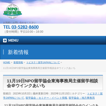
お気軽にお問い合わせください
TEL
03-5282-8600
［受付時間］平日10:00～16:00
MENU
新着情報
HOME
»
新着情報
»
トビタテ！留学JAPANについて
»
11月19日NPO留学協会東海事務局主催留学相談会＠ウインクあいち
11月19日NPO留学協会東海事務局主催留学相談
会＠ウインクあいち
投稿日 : 2023年10月2日
最終更新日時 : 2023年11月13日
カテゴリー :
トビタテ！留
学JAPANについて
,
留学協会：セミナー・イベント情報
,
留学協会：地方事務局
11月19日NPO留学協会東海事務局主催留学相談会＠ウインクあ