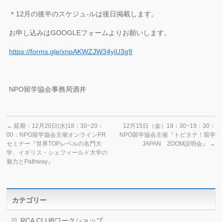
＊12月の後半のスケジュ‐ルは後日掲載します。
お申し込みはGOOGLEフォームよりお願いします。
https://forms.gle/xnpAKWZJW34yiU3g9
NPO留学協会事務局酒井
←
延期：12月20日(水)18：30~20：
12月15日（金）18：30~19：30：
00：NPO留学協会主催オンラインPR
NPO留学協会主催『トビタテ！留学
セミナー『世界TOPレベルの名門大
JAPAN ZOOM説明会』
→
学、イギリス・シェフィールド大学の
魅力とPathway』
カテゴリー
RCA CLUBワークショップ