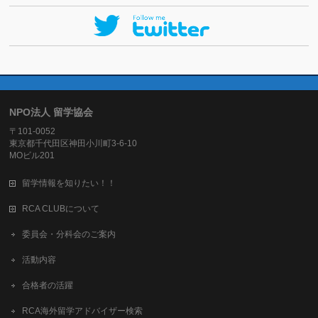
NPO法人 留学協会
〒101-0052
東京都千代田区神田小川町3-6-10
MOビル201
留学情報を知りたい！！
RCA CLUBについて
委員会・分科会のご案内
活動内容
合格者の活躍
RCA海外留学アドバイザー検索