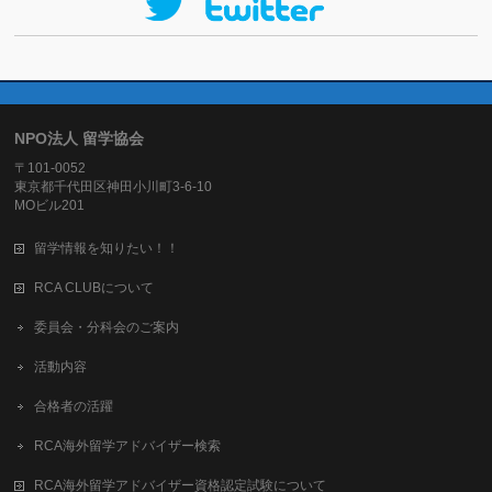
NPO法人 留学協会
〒101-0052
東京都千代田区神田小川町3-6-10
MOビル201
留学情報を知りたい！！
RCA CLUBについて
委員会・分科会のご案内
活動内容
合格者の活躍
RCA海外留学アドバイザー検索
RCA海外留学アドバイザー資格認定試験について