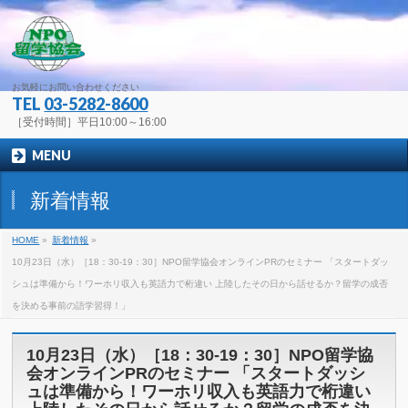
お気軽にお問い合わせください
TEL
03-5282-8600
［受付時間］平日10:00～16:00
MENU
新着情報
HOME
»
新着情報
»
10月23日（水）［18：30-19：30］NPO留学協会オンラインPRのセミナー 「スタートダッ
シュは準備から！ワーホリ収入も英語力で桁違い 上陸したその日から話せるか？留学の成否
を決める事前の語学習得！」
10月23日（水）［18：30-19：30］NPO留学協
会オンラインPRのセミナー 「スタートダッシ
ュは準備から！ワーホリ収入も英語力で桁違い