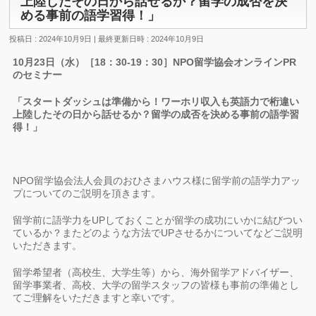
上陸したその日から話せるか？留学の成否を決
める事前の語学習得！」
投稿日 : 2024年10月9日
最終更新日時 : 2024年10月9日
10月23日（水）［18：30-19：30］NPO留学協会オンラインPR
のセミナー
「スタートダッシュは準備から！ワーホリ収入も英語力で桁違い
上陸したその日から話せるか？留学の成否を決める事前の語学習
得！」
NPO留学協会法人会員のおひさまハウス様に留学前の語学力アッ
プについてのご説明を頂きます。
留学前に語学力をUPしておくことが留学の成功にいかに結びつい
ているか？またどのような方法でUPさせるかについてなどご説明
いただきます。
留学希望者（高校生、大学生等）から、海外留学アドバイザー、
留学事業者、高校、大学の留学スタッフの皆様も事前の準備とし
てご理解をいただきますと幸いです。