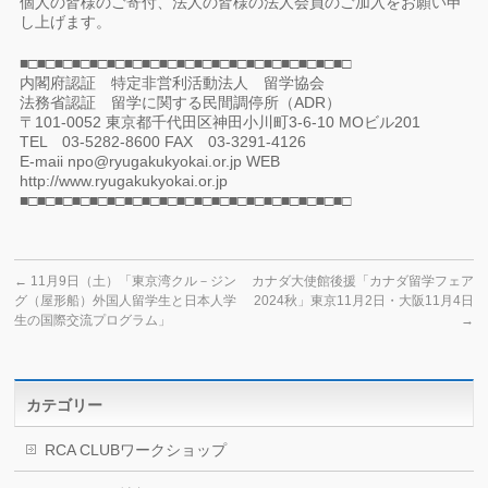
個人の皆様のご寄付、法人の皆様の法人会員のご加入をお願い申
し上げます。
■□■□■□■□■□■□■□■□■□■□■□■□■□■□■□■□■□■□■□
内閣府認証 特定非営利活動法人 留学協会
法務省認証 留学に関する民間調停所（ADR）
〒101-0052 東京都千代田区神田小川町3-6-10 MOビル201
TEL 03-5282-8600 FAX 03-3291-4126
E-maii npo@ryugakukyokai.or.jp WEB
http://www.ryugakukyokai.or.jp
■□■□■□■□■□■□■□■□■□■□■□■□■□■□■□■□■□■□■□
←
11月9日（土）「東京湾クル－ジン
カナダ大使館後援「カナダ留学フェア
グ（屋形船）外国人留学生と日本人学
2024秋」東京11月2日・大阪11月4日
生の国際交流プログラム」
→
カテゴリー
RCA CLUBワークショップ