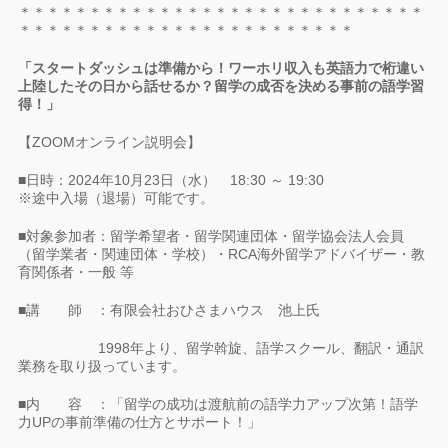
＊＊＊＊＊＊＊＊＊＊＊＊＊＊＊＊＊＊＊＊＊＊＊＊＊＊＊＊＊
＊＊＊＊＊＊＊＊＊＊＊＊＊＊＊＊＊＊＊＊＊＊＊＊
「スタートダッシュは準備から！ワーホリ収入も英語力で桁違い
上陸したその日から話せるか？留学の成否を決める事前の語学習
得！」
【ZOOMオンライン説明会】
■日時：2024年10月23日（水） 18:30 ～ 19:30
※途中入場（退場）可能です。
■対象参加者：留学希望者・留学関連団体・留学協会法人会員
（留学業者・関連団体・学校）・RCA海外留学アドバイザー・教
育関係者・一般 等
■講 師 ：有限会社おひさまハウス 池上氏
1998年より、留学斡旋、語学スクール、翻訳・通訳
業務を取り扱っています。
■内 容 ：「留学の成功は渡航前の語学力アップ次第！語学
力UPの事前準備の仕方とサポート！」