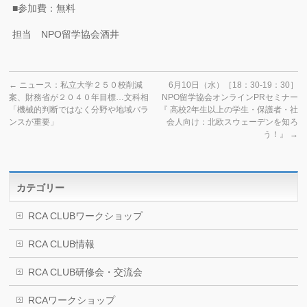
■参加費：無料
担当 NPO留学協会酒井
←
ニュース：私立大学２５０校削減
6月10日（水）［18：30-19：30］
案、財務省が２０４０年目標…文科相
NPO留学協会オンラインPRセミナー
「機械的判断ではなく分野や地域バラ
『 高校2年生以上の学生・保護者・社
ンスが重要」
会人向け：北欧スウェーデンを知ろ
う！』
→
カテゴリー
RCA CLUBワークショップ
RCA CLUB情報
RCA CLUB研修会・交流会
RCAワークショップ