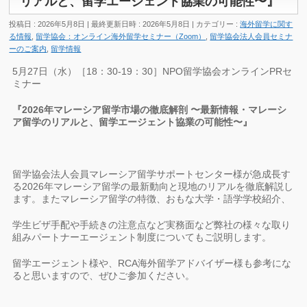
リアルと、留学エージェント協業の可能性〜』
投稿日 : 2026年5月8日
最終更新日時 : 2026年5月8日
カテゴリー :
海外留学に関す
る情報
,
留学協会：オンライン海外留学セミナー（Zoom）
,
留学協会法人会員セミナ
ーのご案内
,
留学情報
5月27日（水）［18：30-19：30］NPO留学協会オンラインPRセ
ミナー
『2026年マレーシア留学市場の徹底解剖 〜最新情報・マレーシ
ア留学のリアルと、留学エージェント協業の可能性〜
』
留学協会法人会員マレーシア留学サポートセンター様が急成長す
る2026年マレーシア留学の最新動向と現地のリアルを徹底解説し
ます。またマレーシア留学の特徴、おもな大学・語学学校紹介、
学生ビザ手配や手続きの注意点など実務面など弊社の様々な取り
組みパートナーエージェント制度についてもご説明します。
留学エージェント様や、RCA海外留学アドバイザー様も参考にな
ると思いますので、ぜひご参加ください。