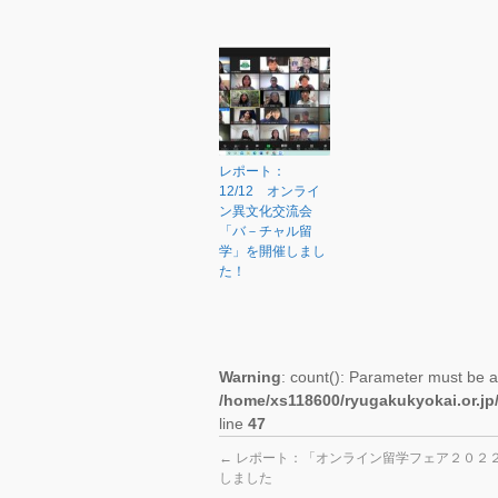
レポート：
12/12 オンライ
ン異文化交流会
「バ－チャル留
学」を開催しまし
た！
Warning
: count(): Parameter must be a
/home/xs118600/ryugakukyokai.or.jp
line
47
←
レポート：「オンライン留学フェア２０２
しました