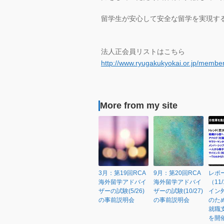
留学生が安心して安全な留学を実現す
法人正会員リストはこちら
http://www.ryugakukyokai.or.jp/member
More from my site
3月：第19回RCA
9月：第20回RCA
レポ
海外留学アドバイ
海外留学アドバイ
（11
ザーの試験(5/26)
ザーの試験(10/27)
イン
の事前説明会
の事前説明会
のた
就職
を開