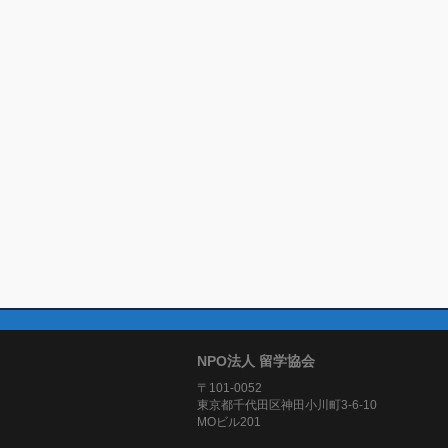
NPO法人 留学協会
〒101-0052
東京都千代田区神田小川町3-6-10
MOビル201