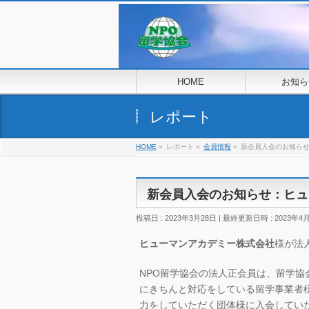
HOME
お知ら
レポート
HOME
»
レポート
»
会員情報
»
新会員入会のお知ら
新会員入会のお知らせ：ヒュ
投稿日 : 2023年3月28日
最終更新日時 : 2023年4
ヒューマンアカデミー株式会社
様が法
NPO留学協会の法人正会員は、留学
にきちんと対応をしている留学事業者
力をしていただく団体様に入会してい