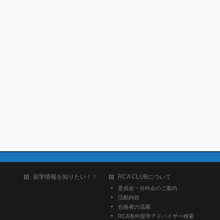
留学情報を知りたい！！
RCA CLUBについて
委員会・分科会のご案内
活動内容
合格者の活躍
RCA海外留学アドバイザー検索