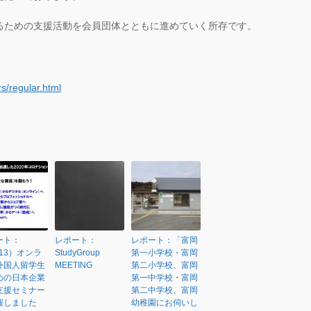
るための支援活動を会員団体とともに進めていく所存です。
s/regular.html
ート：
レポート：
レポート：「富岡
/13）オンラ
StudyGroup
第一小学校・富岡
外国人留学生
MEETING
第二小学校、富岡
めの日本企業
第一中学校・富岡
支援セミナー
第二中学校、富岡
催しました
幼稚園にお伺いし