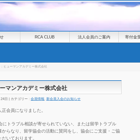
せ
RCA CLUB
法人会員のご案内
寄付金
せ：ヒューマンアカデミー株式会社
ーマンアカデミー株式会社
月24日
カテゴリー :
会員情報
,
新会員入会のお知らせ
人正会員になりました。
協会にトラブル相談が寄せられていない、または留学トラブル
様からなり、留学協会の活動に賛同をし、協会にご支援・ご協
ただいております。