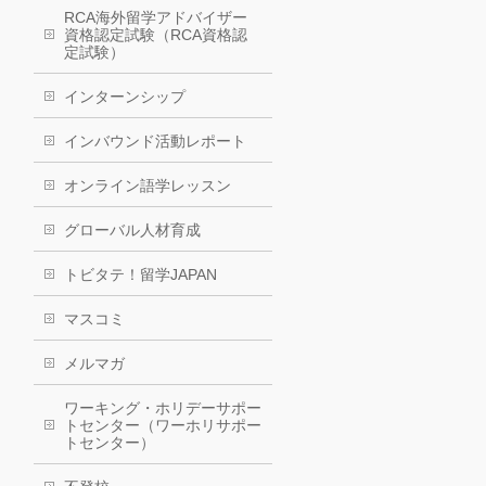
RCA海外留学アドバイザー
資格認定試験（RCA資格認
定試験）
インターンシップ
インバウンド活動レポート
オンライン語学レッスン
グローバル人材育成
トビタテ！留学JAPAN
マスコミ
メルマガ
ワーキング・ホリデーサポー
トセンター（ワーホリサポー
トセンター）